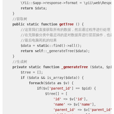
        \Yii::$app->response->format = \yii\web\Respon
return
 $data; 

    } 

//获取树 
public
static
function
getTree
()
{ 

//这里我们直接获取所有的数据，然后通过程序进行处理 
//在无限极分类中最忌讳的是对数据库进行层层操作，也就
//最后电脑死机的结果 
        $data = 
static
::find()->all(); 

return
self
::_generateTree($data); 

    } 

//生成树 
private
static
function
_generateTree
($data, $pi
        $tree = []; 

if
 ($data && is_array($data)) { 

foreach
($data 
as
 $v) { 

if
($v[
'parent_id'
] == $pid) { 

                    $tree[] = [ 

'id'
 => $v[
'id'
], 

'name'
 => $v[
'name'
], 

'parent_id'
 => $v[
'parent_id'
]