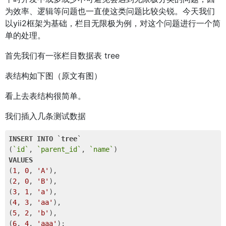
为效率、逻辑等问题也一直使这类问题比较尖锐。今天我们
以yii2框架为基础，栏目无限极为例，对这个问题进行一个简
单的处理。
首先我们有一张栏目数据表 tree
表结构如下图（原文有图）
看上去表结构很简单。
我们插入几条测试数据
INSERT
INTO
 `
tree
` 

(
`id`
, 
`parent_id`
, 
`name`
VALUES
(
1
, 
0
, 
'A'
), 

(
2
, 
0
, 
'B'
), 

(
3
, 
1
, 
'a'
), 

(
4
, 
3
, 
'aa'
), 

(
5
, 
2
, 
'b'
), 

(
6
, 
4
, 
'aaa'