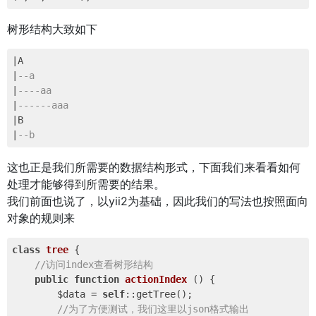
树形结构大致如下
|A 

|
--a 
|
----aa 
|
------aaa 
|B 

|
--b
这也正是我们所需要的数据结构形式，下面我们来看看如何
处理才能够得到所需要的结果。
我们前面也说了，以yii2为基础，因此我们的写法也按照面向
对象的规则来
class
tree
{ 

//访问index查看树形结构 
public
function
actionIndex
()
{ 

        $data = 
self
::getTree(); 

//为了方便测试，我们这里以json格式输出 