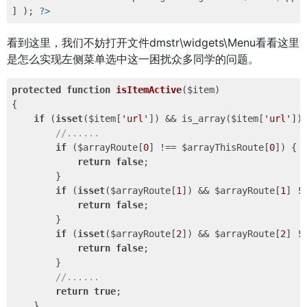
] ); 
?>
看到这里，我们不妨打开文件dmstr\widgets\Menu看看这里
是怎么实现左侧菜单选中这一困扰众多同学的问题。
protected
function
isItemActive
($item)
{

if
 (
isset
($item[
'url'
]) && is_array($item[
'url'
])
//......
if
 ($arrayRoute[
0
] !== $arrayThisRoute[
0
]) {

return
false
;

        }

if
 (
isset
($arrayRoute[
1
]) && $arrayRoute[
1
] !
return
false
;

        }

if
 (
isset
($arrayRoute[
2
]) && $arrayRoute[
2
] !
return
false
;

        }

//......
return
true
;

    }
