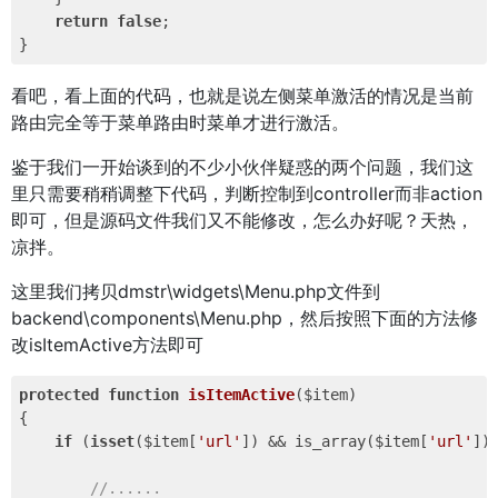
return
false
;

看吧，看上面的代码，也就是说左侧菜单激活的情况是当前
路由完全等于菜单路由时菜单才进行激活。
鉴于我们一开始谈到的不少小伙伴疑惑的两个问题，我们这
里只需要稍稍调整下代码，判断控制到controller而非action
即可，但是源码文件我们又不能修改，怎么办好呢？天热，
凉拌。
这里我们拷贝dmstr\widgets\Menu.php文件到
backend\components\Menu.php，然后按照下面的方法修
改isItemActive方法即可
protected
function
isItemActive
($item)
{

if
 (
isset
($item[
'url'
]) && is_array($item[
'url'
])
//......