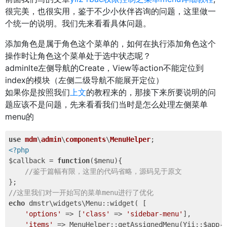
很完美，也很实用，鉴于不少小伙伴咨询的问题，这里做一
个统一的说明。我们先来看看具体问题。
添加角色是属于角色这个菜单的，如何在执行添加角色这个
操作时让角色这个菜单处于选中状态呢？
adminlte左侧导航的Create，View等action不能定位到
index的模块（左侧二级导航不能展开定位）
如果你是按照我们
上文
的教程来的，那接下来所要说明的问
题应该不是问题，先来看看我们当时是怎么处理左侧菜单
menu的
use
mdm
\
admin
\
components
\
MenuHelper
<?php
$callback = 
function
($menu)
{ 

//鉴于篇幅有限，这里的代码省略，源码见于原文
//这里我们对一开始写的菜单menu进行了优化
echo
 dmstr\widgets\Menu::widget( [ 

'options'
 => [
'class'
 => 
'sidebar-menu'
], 

'items'
 => MenuHelper::getAssignedMenu(Yii::$app-