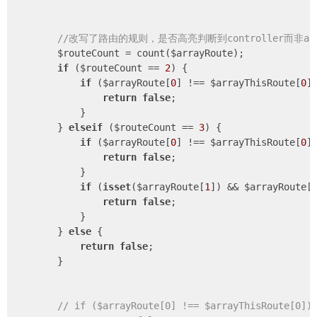
//改写了路由的规则，是否高亮判断到controller而非act
        $routeCount = count($arrayRoute);

if
 ($routeCount == 
2
) {

if
 ($arrayRoute[
0
] !== $arrayThisRoute[
0
])
return
false
;

            }

        } 
elseif
 ($routeCount == 
3
) {

if
 ($arrayRoute[
0
] !== $arrayThisRoute[
0
])
return
false
;

            }

if
 (
isset
($arrayRoute[
1
]) && $arrayRoute[
return
false
;

            }

        } 
else
 {

return
false
;

        }

// if ($arrayRoute[0] !== $arrayThisRoute[0])