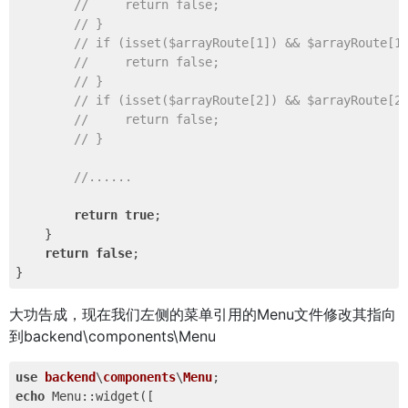
//     return false;
// }
// if (isset($arrayRoute[1]) && $arrayRoute[1
//     return false;
// }
// if (isset($arrayRoute[2]) && $arrayRoute[2
//     return false;
// }
//......
return
true
;

    }

return
false
;

大功告成，现在我们左侧的菜单引用的Menu文件修改其指向
到backend\components\Menu
use
backend
\
components
\
Menu
echo
 Menu::widget([
