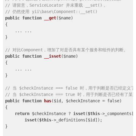
// 请留意，ServiceLocator 并未重载 __set()，
// 仍然使用 yii\base\Component::__set()
public
function
__get
($name)
{

    ... ...

}

// 对比Component，增加了对是否具有某个服务和组件的判断。
public
function
__isset
($name)
{

    ... ...

}

// 当 $checkInstance === false 时，用于判断是否已经
// 当 $checkInstance === true 时，用于判断是否已经有
public
function
has
($id, $checkInstance = false)
{

return
 $checkInstance ? 
isset
(
$this
->_components[$
isset
(
$this
->_definitions[$id]);

}
