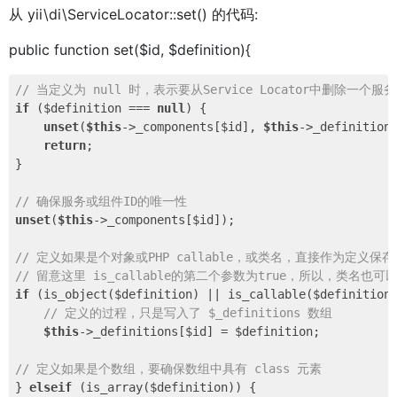
从 yii\di\ServiceLocator::set() 的代码:
public function set($id, $definition){
// 当定义为 null 时，表示要从Service Locator中删除一个服
if
 ($definition === 
null
) {

unset
(
$this
->_components[$id], 
$this
->_definitions
return
;

}

// 确保服务或组件ID的唯一性
unset
(
$this
->_components[$id]);

// 定义如果是个对象或PHP callable，或类名，直接作为定义保存
// 留意这里 is_callable的第二个参数为true，所以，类名也可
if
 (is_object($definition) || is_callable($definition
// 定义的过程，只是写入了 $_definitions 数组
$this
->_definitions[$id] = $definition;

// 定义如果是个数组，要确保数组中具有 class 元素
} 
elseif
 (is_array($definition)) {
