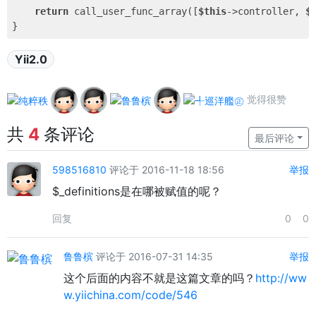
return
 call_user_func_array([
$this
->controller, 
$
Yii2.0
觉得很赞
共
4
条评论
最后评论
598516810
评论于 2016-11-18 18:56
举报
$_definitions是在哪被赋值的呢？
回复
0
0
鲁鲁槟
评论于 2016-07-31 14:35
举报
这个后面的内容不就是这篇文章的吗？
http://ww
w.yiichina.com/code/546