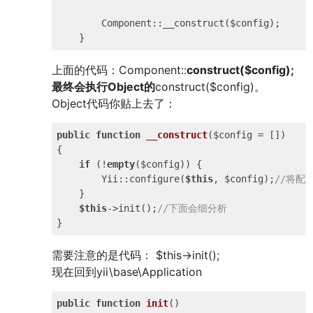
        Component::__construct($config);

上面的代码：Component::
construct($config);
最终会执行Object的
construct($config)。
Object代码你贴上去了：
public
function
__construct
($config = [])
{

if
 (!
empty
($config)) {

        Yii::configure(
$this
, $config);
//将配
    }

$this
->init();
//下面会细分析
需要注意的是代码： $this->init();
现在回到yii\base\Application
public
function
init
()