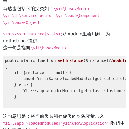
中
当然也包括它的父类如：
\yii\base\Module
\yii\di\ServiceLocator \yii\base\Component
\yii\base\Object
//module里会用到，为
$this->setInstance($this);
getInstance提供
这一句是指向
\yii\base\Module
public
static
function
setInstance
($instance)
//
modul
{

if
 ($instance === 
null
) {

unset
(Yii::$app->loadedModules[get_called_clas
    } 
else
 {

        Yii::$app->loadedModules[get_class($instance)]
    }

这句意思是：将当前类名和存储类的对象变量加入
数组中
Yii::$app->loadedModules['yii\web\Application']