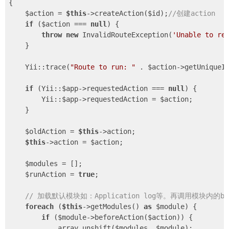
{

    $action = 
$this
->createAction($id);
//创建action
if
 ($action === 
null
) {

throw
new
 InvalidRouteException(
'Unable to re
    }

    Yii::trace(
"Route to run: "
 . $action->getUniqueI
if
 (Yii::$app->requestedAction === 
null
) {

        Yii::$app->requestedAction = $action;

    }

    $oldAction = 
$this
->action;

$this
->action = $action;

    $modules = [];

    $runAction = 
true
;

// 加载默认模块如：Application log等。再调用模块内的bef
foreach
 (
$this
->getModules() 
as
 $module) {

if
 ($module->beforeAction($action)) {

            array_unshift($modules, $module);
