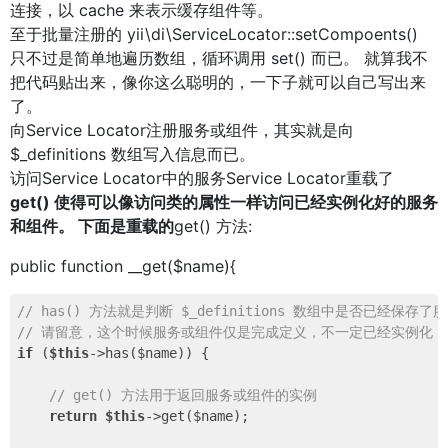
连接，以 cache 来表示缓存组件等。
至于批量注册的 yii\di\ServiceLocator::setCompoents()
只不过是简单地遍历数组，循环调用 set() 而已。 就算我不
把代码贴出来，像你这么聪明的，一下子就可以自己写出来
了。
向Service Locator注册服务或组件，其实就是向
$_definitions 数组写入信息而已。
访问Service Locator中的服务Service Locator重载了
get() 使得可以像访问类的属性一样访问已经实例化好的服务
和组件。 下面是重载的
get() 方法:
public function __get($name){
// has() 方法就是判断 $_definitions 数组中是否已经保存
// 请留意，这个时候服务或组件仅是完成定义，不一定已经实例化
if
 (
$this
->has($name)) {

// get() 方法用于返回服务或组件的实例
return
$this
->get($name);
