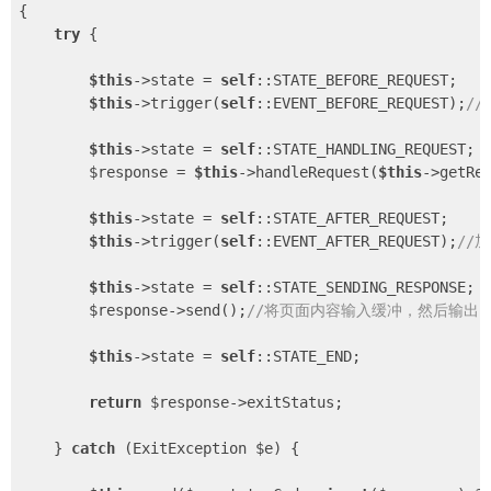
{

try
 {

$this
->state = 
self
::STATE_BEFORE_REQUEST;

$this
->trigger(
self
::EVENT_BEFORE_REQUEST);
/
$this
->state = 
self
::STATE_HANDLING_REQUEST;

        $response = 
$this
->handleRequest(
$this
->getRe
$this
->state = 
self
::STATE_AFTER_REQUEST;

$this
->trigger(
self
::EVENT_AFTER_REQUEST);
//
$this
->state = 
self
::STATE_SENDING_RESPONSE;

        $response->send();
//将页面内容输入缓冲，然后输出
$this
->state = 
self
::STATE_END;

return
 $response->exitStatus;

    } 
catch
 (ExitException $e) {
