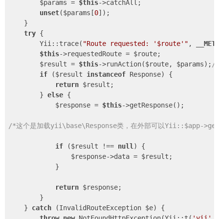
        $params = 
$this
->catchAll;

unset
($params[
0
]);

    }

try
 {

        Yii::trace(
"Route requested: '$route'"
, 
__MET
$this
->requestedRoute = $route;

        $result = 
$this
->runAction($route, $params);
/
if
 ($result 
instanceof
 Response) {

return
 $result;

        } 
else
 {

            $response = 
$this
->getResponse();

/*这个是加载yii\base\Response类，在外部可以Yii::$app->ge
if
 ($result !== 
null
) {

                $response->data = $result;

            }

return
 $response;

        }

    } 
catch
 (InvalidRouteException $e) {

throw
new
 NotFoundHttpException(Yii::t(
'yii'
,