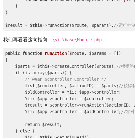
    }

}

$result = 
$this
->runAction($route, $params);
//运行控制
我们再看看这句指向：
\yii\base\Module.php
public
function
runAction
($route, $params = [])
{

    $parts = 
$this
->createController($route);
//根据路
if
 (is_array($parts)) {

/* 
@var
 $controller Controller */
list
($controller, $actionID) = $parts;
//获得$ac
        $oldController = Yii::$app->controller;

        Yii::$app->controller = $controller;

        $result = $controller->runAction($actionID, $
        Yii::$app->controller = $oldController;
//将对
return
 $result;

    } 
else
 {

        $id = 
$this
->getUniqueId();
