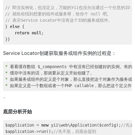
// 即没实例化，也没定义，万能的Yii也没办法通过一个任意的ID，
// 就给你找到想要的组件或服务呀，给你个 null 吧。
// 表示Service Locator中没有这个ID的服务或组件。
} 
else
 {

return
null
;

Service Locator创建获取服务或组件实例的过程是：
* 
* 
* 
* 
`
底层分析开始
$application = 
new
 yii\web\Application($config);
//先
$application->run();
//先不急，后面会提到