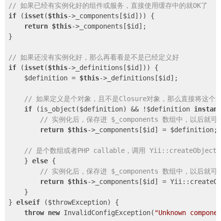
// 如果已经有实例化好的组件或服务，直接使用缓存中的就OK了
if
 (
isset
(
$this
->_components[$id])) {

return
$this
->_components[$id];

}

// 如果还没有实例化好，那么再看看是不是已经定义好
if
 (
isset
(
$this
->_definitions[$id])) {

    $definition = 
$this
->_definitions[$id];

// 如果定义是个对象，且不是Closure对象，那么直接将这个
if
 (is_object($definition) && !$definition 
instan
// 实例化后，保存进 $_components 数组中，以后就
return
$this
->_components[$id] = $definition;

// 是个数组或者PHP callable，调用 Yii::createObje
    } 
else
 {

// 实例化后，保存进 $_components 数组中，以后就
return
$this
->_components[$id] = Yii::createOb
    }

} 
elseif
 ($throwException) {

throw
new
 InvalidConfigException(
"Unknown compone