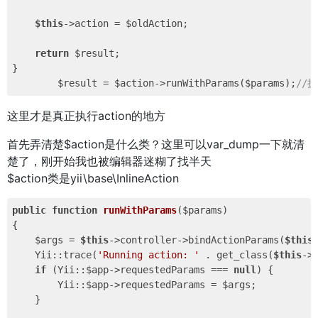
$this
->action = $oldAction;

return
 $result;

}

        $result = $action->runWithParams($params);
//
这里才是真正执行action的地方
首先弄清楚$action是什么类？这里可以var_dump一下就清
楚了，刚开始我也被编辑器迷糊了找半天
$action类是yii\base\InlineAction
public
function
runWithParams
($params)
{

    $args = 
$this
->controller->bindActionParams(
$this
    Yii::trace(
'Running action: '
 . get_class(
$this
->
if
 (Yii::$app->requestedParams === 
null
) {

        Yii::$app->requestedParams = $args;

    }
