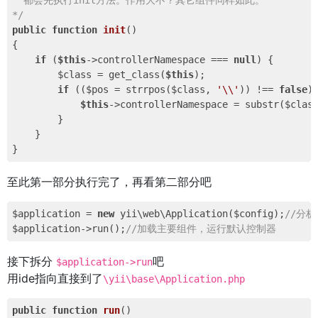
  都会先执行init方法。作用大不？其它组件同样如此。

*/
public
function
init
()
{

if
 (
$this
->controllerNamespace === 
null
) {

        $class = get_class(
$this
);

if
 (($pos = strrpos($class, 
'\\'
)) !== 
false
) 
$this
->controllerNamespace = substr($clas
        }

    }

至此第一部分执行完了，再看第二部分吧
$application = 
new
 yii\web\Application($config);
//分
$application->run();
//加载主要组件，运行默认控制器
接下拆分
吧
$application->run
用ide指向直接到了
\yii\base\Application.php
public
function
run
()