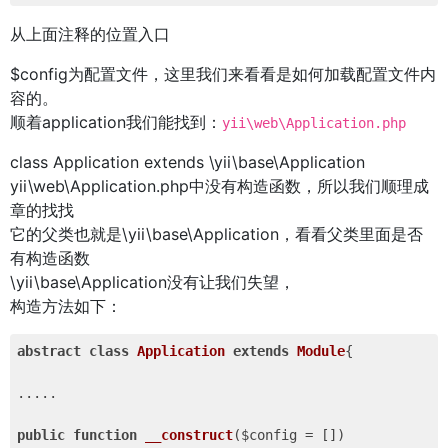
从上面注释的位置入口
$config为配置文件，这里我们来看看是如何加载配置文件内
容的。
顺着application我们能找到：
yii\web\Application.php
class Application extends \yii\base\Application
yii\web\Application.php中没有构造函数，所以我们顺理成
章的找找
它的父类也就是\yii\base\Application，看看父类里面是否
有构造函数
\yii\base\Application没有让我们失望，
构造方法如下：
abstract
class
Application
extends
Module
{

.....

public
function
__construct
($config = [])