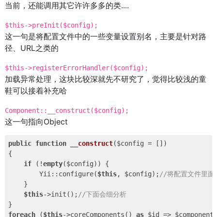
当前，还能调用其它许许多多的类....
$this->preInit($config);
这一句是将配置文件中的一些变量设置别名，主要是针对路
径、URL之类的
$this->registerErrorHandler($config);
加载异常处理，这块比较深就先不研究了，觉得比较浅的童
鞋可以接着补充哈
Component::__construct($config);
这一句指向Object
public
function
__construct
($config = [])
{

if
 (!
empty
($config)) {

        Yii::configure(
$this
, $config);
//将配置文件里面的
    }

$this
->init();
//下面会细分析
foreach
 (
$this
->coreComponents() 
as
 $id => $component