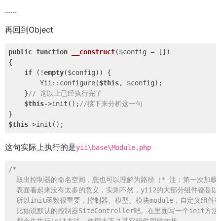
......
再回到Object
public
function
__construct
($config = [])
{

if
 (!
empty
($config)) {

        Yii::configure(
$this
, $config);

    }
// 这以上已经执行完了
$this
->init();
//接下来分析这一句
$this
这句实际上执行的是
yii\base\Module.php
/*

  取出控制器的命名空间，您也可以理解为路径（* 注：第一次加载它
  表面看起来没有太多的意义，实则不然，yii2的大部分组件都是以Ob
  所以init函数很重要，控制器、模型、模块module，自定义组件等
  比如说默认的控制器SiteController吧。在里面写一个init方法