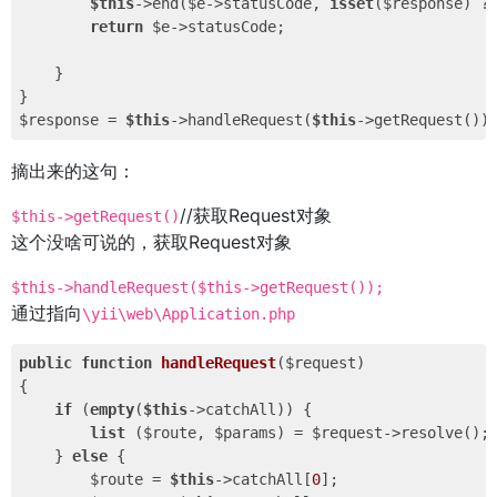
$this
->end($e->statusCode, 
isset
($response) ?
return
 $e->statusCode;

    }

}

$response = 
$this
->handleRequest(
$this
摘出来的这句：
//获取Request对象
$this->getRequest()
这个没啥可说的，获取Request对象
$this->handleRequest($this->getRequest());
通过指向
\yii\web\Application.php
public
function
handleRequest
($request)
{

if
 (
empty
(
$this
->catchAll)) {

list
 ($route, $params) = $request->resolve();
    } 
else
 {

        $route = 
$this
->catchAll[
0
];
