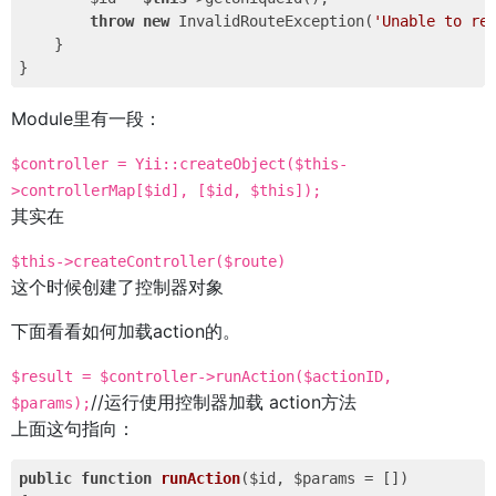
throw
new
 InvalidRouteException(
'Unable to re
    }

Module里有一段：
$controller = Yii::createObject($this-
>controllerMap[$id], [$id, $this]);
其实在
$this->createController($route)
这个时候创建了控制器对象
下面看看如何加载action的。
$result = $controller->runAction($actionID,
//运行使用控制器加载 action方法
$params);
上面这句指向：
public
function
runAction
($id, $params = [])