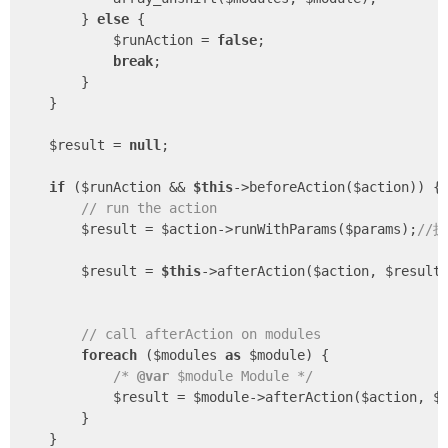
        } 
else
 {

            $runAction = 
false
;

break
;

        }

    }

    $result = 
null
;

if
 ($runAction && 
$this
->beforeAction($action)) {
// run the action
        $result = $action->runWithParams($params);
//
        $result = 
$this
->afterAction($action, $result
// call afterAction on modules
foreach
 ($modules 
as
 $module) {

/* 
@var
 $module Module */
            $result = $module->afterAction($action, $r
        }

    }
