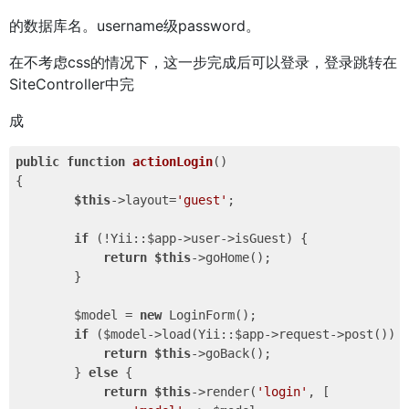
的数据库名。username级password。
在不考虑css的情况下，这一步完成后可以登录，登录跳转在
SiteController中完
成
public
function
actionLogin
()
{

$this
->layout=
'guest'
;

if
 (!Yii::$app->user->isGuest) {

return
$this
->goHome();

        }

        $model = 
new
 LoginForm();

if
 ($model->load(Yii::$app->request->post()) &
return
$this
->goBack();

        } 
else
 {

return
$this
->render(
'login'
, [
