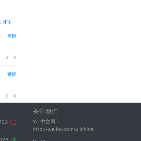
后评论
举报
0
0
举报
0
0
关注我们
Yii 中文网
703
(已
http://weibo.com/yiichina
028
(未