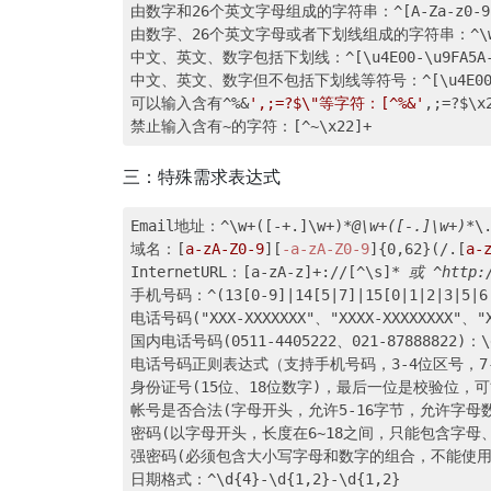
由数字和26个英文字母组成的字符串：^[A-Za-z0-9]
由数字、26个英文字母或者下划线组成的字符串：^\w+$ 或
中文、英文、数字包括下划线：^[\u4E00-\u9FA5A-Za
中文、英文、数字但不包括下划线等符号：^[\u4E00-\u9FA5A
可以输入含有^%&
',;=?$\"等字符：[^%&'
,;=?$\x2
三：特殊需求表达式
Email地址：^\w+([-+.]\w+)
*@\w+([-.]\w+)*
\
域名：[
a-zA-Z0-9
][
-a-zA-Z0-9
]{0,62}(/.[
a-
InternetURL：[a-zA-z]+://[^\s]
* 或 ^http:/
手机号码：^(13[0-9]|14[5|7]|15[0|1|2|3|5|6|7
电话号码("XXX-XXXXXXX"、"XXXX-XXXXXXXX"、"XX
国内电话号码(0511-4405222、021-87888822)：\d{
电话号码正则表达式（支持手机号码，3-4位区号，7-8位直播号码，1－4
身份证号(15位、18位数字)，最后一位是校验位，可能为数字或字
帐号是否合法(字母开头，允许5-16字节，允许字母数
密码(以字母开头，长度在6~18之间，只能包含字母、数字和
强密码(必须包含大小写字母和数字的组合，不能使用特殊
日期格式：^\d{4}-\d{1,2}-\d{1,2}
