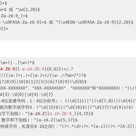
+$

 ^\w{3,20}$

-z0-9_]+$

-Za-z0-9]+$ 或 ^[\u4E00-\u9FA5A-Za-z0-9]{2,20}$

2]+

.\w+([-.]\w+)*$

zA-Z0-9
][
-a-zA-Z0-9
]{0,62})+/.?

/([\w-]+\.)+[\w-]+(/[\w-./?%&=]*
)?$

|8|9]|18[0|1|2|3|5|6|7|8|9])\d{8}$

X-XXXXXXX"、"XXX-XXXXXXXX"、"XXXXXXX"和"XXXXXXXX)：^(\(\d{
3}-\d{8}|\d{4}-\d{7}

位分机号）: ((\d{11})|^((\d{7,8})|(\d{4}|\d{3})-(\d{7,
符X：(^\d{15}$)|(^\d{18}$)|(^\d{17}(\d|X|x)$)

字下划线)：^[
a-zA-Z
][
a-zA-Z0-9_
]{4,15}$

下划线)：^[a-zA-Z]\w{5,17}$

字符，长度在8-10之间)：^(?=.
*\d)(?=.*
[a-z])(?=.*[A-Z]).