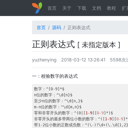
首页
关于
下载
文档
教程
扩
首页
源码
正则表达式
正则表达式
[ 未指定版本 ]
yuzhenying
2018-03-12 13:26:41
5598次
一：校验数字的表达式
数字：^[0-9]*$

n位的数字：^\d{n}$

至少n位的数字：^\d{n,}$

m-n位的数字：^\d{m,n}$

零和非零开头的数字：^(0|[
1-9
][
0-9
]*)$

非零开头的最多带两位小数的数字：^([
1-9
][
0-9
]*
带1-2位小数的正数或负数：^(\-)?\d+(\.\d{1,2})