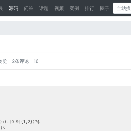
展
源码
问答
话题
视频
案例
排行
圈子
浏览
2条评论
16
)+(.[0-9]{1,2})?$

$
