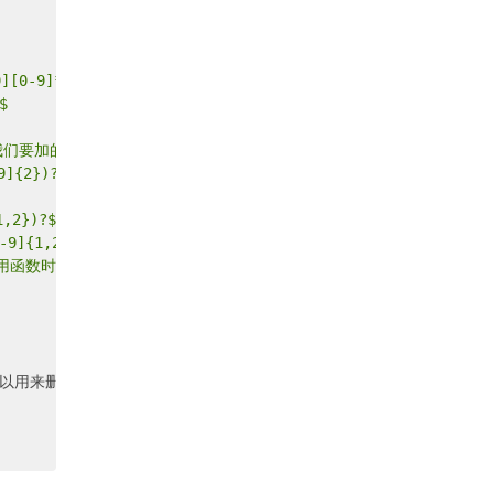
[0-9]*$
$
的是说明可能的小数部分：^[0-9]+(.[0-9]+)?$
{2})?$
2})?$
]{1,2})?$
了在用函数时去掉去掉那个反斜杠,一般的错误都在这里
(可以用来删除行首行尾的空白字符(包括空格、制表符、换页符等等)，非常