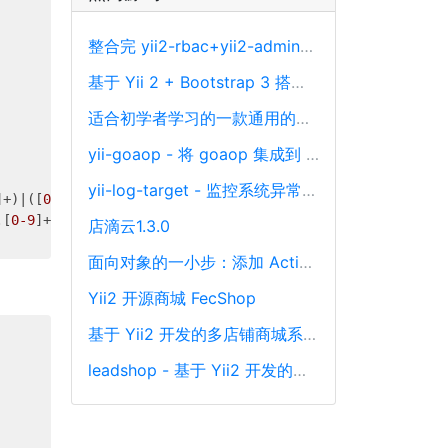
整合完 yii2-rbac+yii2-admin+adminlte 等库的基础开发后台源码
基于 Yii 2 + Bootstrap 3 搭建一套后台管理系统 CMF
适合初学者学习的一款通用的管理后台
yii-goaop - 将 goaop 集成到 Yii，在 Yii 中优雅的面向切面编程
yii-log-target - 监控系统异常且多渠道发送异常信息通知
]+)|([
0-9
]
*[1-9][0-9]*
))$

.[
0-9
]+)|([
0-9
]
*[1-9][0-9]*
)))$

店滴云1.3.0
面向对象的一小步：添加 ActiveRecord 的 Scope 功能
Yii2 开源商城 FecShop
基于 Yii2 开发的多店铺商城系统，免费开源 + 适合二开
leadshop - 基于 Yii2 开发的一款免费开源且支持商业使用的商城管理系统