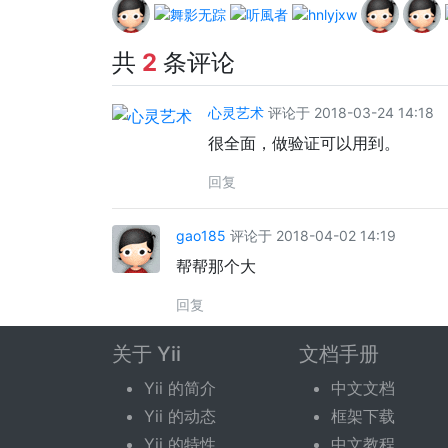
共
2
条评论
心灵艺术
评论于 2018-03-24 14:18
很全面，做验证可以用到。
回复
gao185
评论于 2018-04-02 14:19
帮帮那个大
回复
关于 Yii
文档手册
发表评论
Yii 的简介
中文文档
Yii 的动态
框架下载
您需要登录后才可以评论。
登录
|
立即注册
Yii 的特性
中文教程