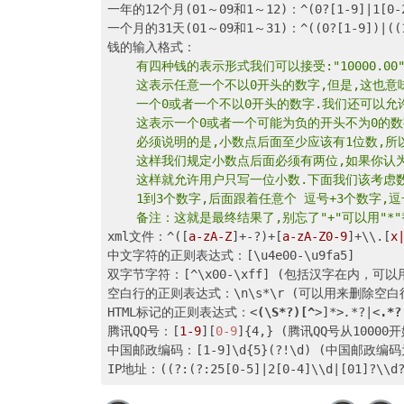
一年的12个月(01～09和1～12)：^(0?[1-9]|1[0-2
一个月的31天(01～09和1～31)：^((0?[1-9])|((1|2
    有四种钱的表示形式我们可以接受:"10000.00" 和 "
    这表示任意一个不以0开头的数字,但是,这也意味着
    一个0或者一个不以0开头的数字.我们还可以允许开头
    这表示一个0或者一个可能为负的开头不为0的数
    必须说明的是,小数点后面至少应该有1位数,所以"10.
    这样我们规定小数点后面必须有两位,如果你认为太苛刻
    这样就允许用户只写一位小数.下面我们该考虑数字中的逗
    1到3个数字,后面跟着任意个 逗号+3个数字,逗号成为可选
    备注：这就是最终结果了,别忘了"+"可以用
xml文件：^([
a-zA-Z
]+-?)+[
a-zA-Z0-9
]+\\.[
x
中文字符的正则表达式：[\u4e00-\u9fa5]

双字节字符：[^\x00-\xff] (包括汉字在内，可
空白行的正则表达式：\n\s*\r (可以用来删除空白行
HTML标记的正则表达式：
<
(\S*?)[^
>
]
*>.*
?|
<
.*?
腾讯QQ号：[
1-9
][
0-9
]{4,} (腾讯QQ号从10000开
中国邮政编码：[1-9]\d{5}(?!\d) (中国邮政编码