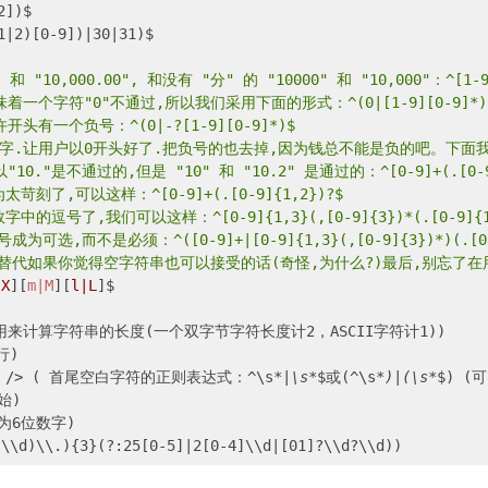
])$

)[0-9])|30|31)$

10,000.00", 和没有 "分" 的 "10000" 和 "10,000"：^[1-9]
一个字符"0"不通过,所以我们采用下面的形式：^(0|[1-9][0-9]*)
有一个负号：^(0|-?[1-9][0-9]*)$
字.让用户以0开头好了.把负号的也去掉,因为钱总不能是负的吧。下面我们要加
"是不通过的,但是 "10" 和 "10.2" 是通过的：^[0-9]+(.[0-9]
了,可以这样：^[0-9]+(.[0-9]{1,2})?$
号了,我们可以这样：^[0-9]{1,3}(,[0-9]{3})*(.[0-9]{1,
,而不是必须：^([0-9]+|[0-9]{1,3}(,[0-9]{3})*)(.[0-9
"*"替代如果你觉得空字符串也可以接受的话(奇怪,为什么?)最后,别忘
|X
][
m|M
][
l|L
]$

以用来计算字符串的长度(一个双字节字符长度计2，ASCII字符计1))

)

 />
 ( 首尾空白字符的正则表达式：^\s
*|\s*
$或(^\s
*)|(\s*
$) 
始)

为6位数字)
