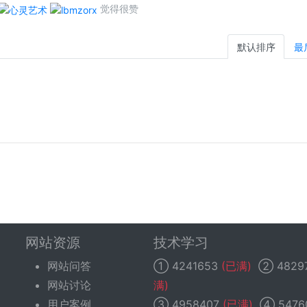
觉得很赞
默认排序
最
网站资源
技术学习
网站问答
①
4241653
(已满)
②
4829
网站讨论
满)
用户案例
③
4958407
(已满)
④
5476