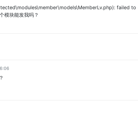
rotected\modules\member\models\MemberLv.php): failed to
ctory这个模块能发我吗？
6:06
？