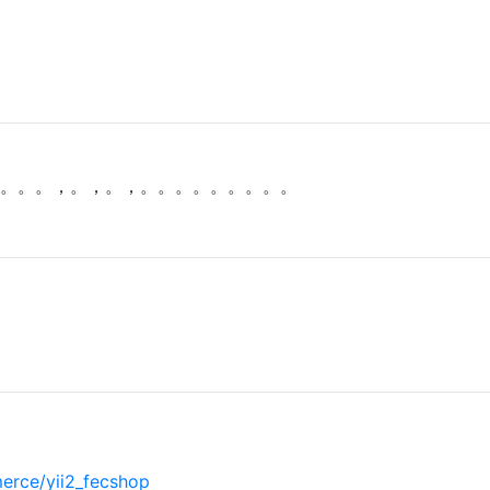
。。。，。，。，。。。。。。。。。
erce/yii2_fecshop