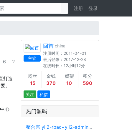
注册
登录
回首
china
注册时间：2011-04-01
主管
最后登录：2017-12-28
6
2
在线时长：12小时12分
粉丝
金钱
威望
积分
一直打造
15
370
10
590
需要。
关注
私信
中心
热门源码
整合完 yii2-rbac+yii2-admin+adminlte 等库的基础开发后台源码