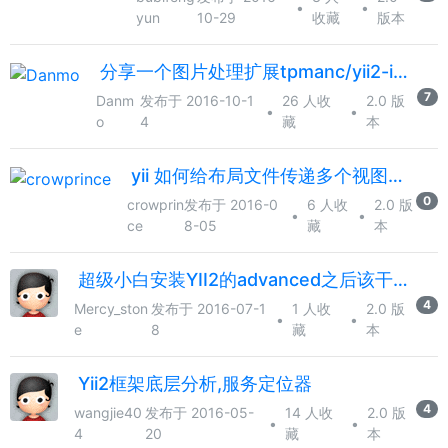
•
•
yun
10-29
收藏
版本
分享一个图片处理扩展tpmanc/yii2-imagick
7
Danm
发布于 2016-10-1
26 人收
2.0 版
•
•
o
4
藏
本
yii 如何给布局文件传递多个视图文件参数（多个参数）？
0
crowprin
发布于 2016-0
6 人收
2.0 版
•
•
ce
8-05
藏
本
超级小白安装YII2的advanced之后该干点啥
4
Mercy_ston
发布于 2016-07-1
1 人收
2.0 版
•
•
e
8
藏
本
Yii2框架底层分析,服务定位器
4
wangjie40
发布于 2016-05-
14 人收
2.0 版
•
•
4
20
藏
本