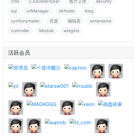
cms
CJuiDatePicker
图片上传
security
sql
urlManager
ckfinder
blog
symfonymailer
开源
编辑器
extensions
controller
Module
widgets
活跃会员