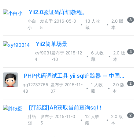
Yii2.0验证码详细教程。
8
小白
发布于 2016-05-0
13 人收
2.0 版
•
•
小
5
藏
本
Yii2简单场景
4
xyf9031
发布于 2015-12
6 人收
2.0 版
•
•
4
-10
藏
本
PHP代码调试工具 yii sql追踪器 -- 中国人开发的php工具箱
2
qq12732765
发布于 2015-11-
1 人收
2.0 版
•
•
48
07
藏
本
[胖纸囧]AR获取当前查询sql！
2
胖纸
发布于 2015-11-0
12 人收
2.0 版
•
•
囧
5
藏
本