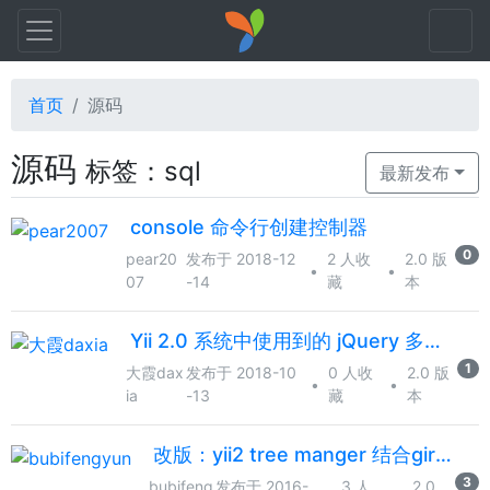
首页
源码
源码
标签：sql
最新发布
console 命令行创建控制器
0
pear20
发布于 2018-12
2 人收
2.0 版
•
•
07
-14
藏
本
Yii 2.0 系统中使用到的 jQuery 多级列表树插件 bootstrap-treeview
1
大霞dax
发布于 2018-10
0 人收
2.0 版
•
•
ia
-13
藏
本
改版：yii2 tree manger 结合girdview的使用方法
3
bubifeng
发布于 2016-
3 人
2.0