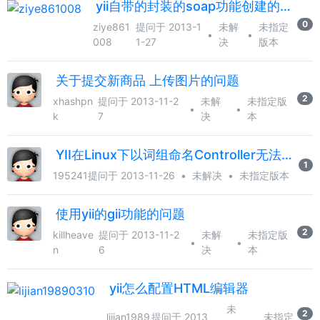
yii自带的封装的soap功能创建的web service遇见问题？
0
ziye861
提问于 2013-1
未解
未指定
•
•
008
1-27
决
版本
关于提交新商品 上传图片的问题
2
xhashpn
提问于 2013-11-2
未解
未指定版
•
•
k
7
决
本
YII在Linux下以词组命名Controller无法解析请求，求助！求解！
1
195241
提问于 2013-11-26
•
未解决
•
未指定版本
使用yii的gii功能的问题
2
killheave
提问于 2013-11-2
未解
未指定版
•
•
n
6
决
本
yii怎么配置HTML编辑器
未
2
lijian1989
提问于 2013
未指定