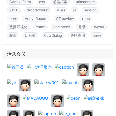
CActiveForm
css
前端框架
urlmanager
yii2.0
dropdownlist
rules
js
session
上传
ActiveRecord
CTreeView
rbac
数据可视化
chtml
composer
登录
layout
权限
UI框架
CJuiDialog
关联查询
view
活跃会员