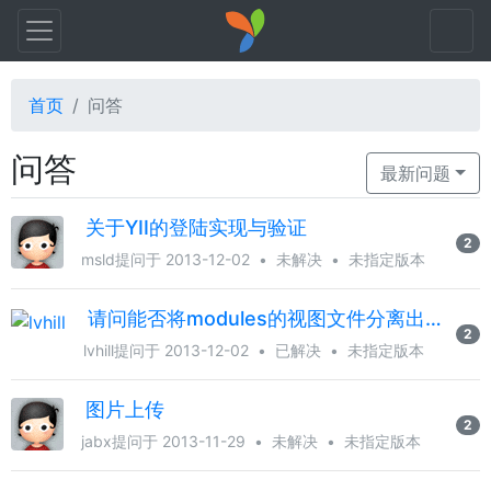
首页
问答
问答
最新问题
关于YII的登陆实现与验证
2
msld
提问于 2013-12-02
•
未解决
•
未指定版本
请问能否将modules的视图文件分离出来放在themes目录下?
2
lvhill
提问于 2013-12-02
•
已解决
•
未指定版本
图片上传
2
jabx
提问于 2013-11-29
•
未解决
•
未指定版本