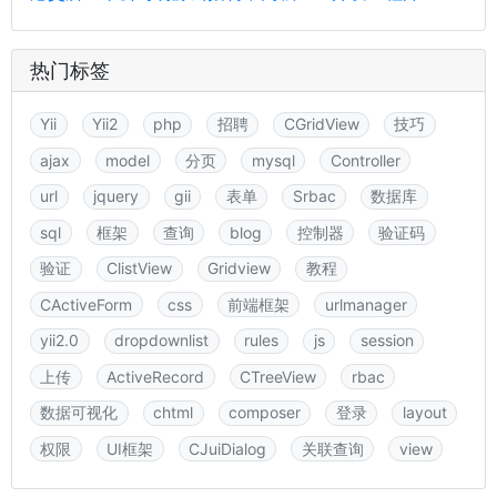
热门标签
Yii
Yii2
php
招聘
CGridView
技巧
ajax
model
分页
mysql
Controller
url
jquery
gii
表单
Srbac
数据库
sql
框架
查询
blog
控制器
验证码
验证
ClistView
Gridview
教程
CActiveForm
css
前端框架
urlmanager
yii2.0
dropdownlist
rules
js
session
上传
ActiveRecord
CTreeView
rbac
数据可视化
chtml
composer
登录
layout
权限
UI框架
CJuiDialog
关联查询
view