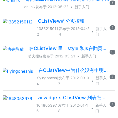
5
onunix
发布于 2012-05-22
•
新手入门
CListView的分页按钮
4
1385215011
发布于 2012-04-2
新手入
•
2
4
门
在CListView 里，style 和js在翻页后都不好使了（已附截图）
9
功夫熊猫
发布于 2012-03-21
•
新手入门
在CListView中为什么没有申明$data,就直接用$data-&gt;id了呢
3
flyingoneshj
发布于 2012-03-0
新手入
•
s
7
门
zii.widgets.CListView 列表怎样让 对应 li样式不一样
3
164805397
发布于 2012-01-1
新手入
•
6
8
门