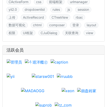
CActiveForm
css
前端框架
urlmanager
yii2.0
dropdownlist
rules
js
session
上传
ActiveRecord
CTreeView
rbac
数据可视化
chtml
composer
登录
layout
权限
UI框架
CJuiDialog
关联查询
view
活跃会员