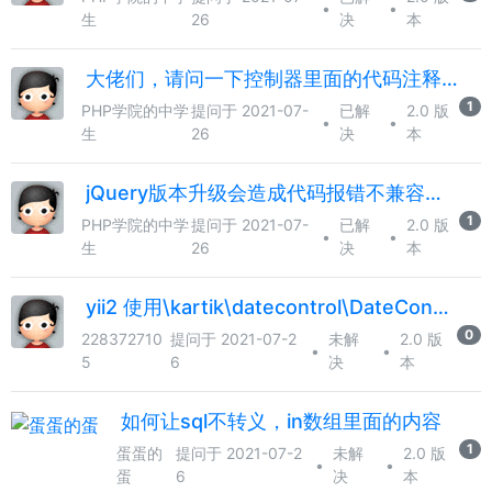
•
•
生
26
决
本
大佬们，请问一下控制器里面的代码注释的比较多，会影响性能吗？
1
PHP学院的中学
提问于 2021-07-
已解
2.0 版
•
•
生
26
决
本
jQuery版本升级会造成代码报错不兼容吗？
1
PHP学院的中学
提问于 2021-07-
已解
2.0 版
•
•
生
26
决
本
yii2 使用\kartik\datecontrol\DateControl 不能实现其默认值
0
228372710
提问于 2021-07-2
未解
2.0 版
•
•
5
6
决
本
如何让sql不转义，in数组里面的内容
1
蛋蛋的
提问于 2021-07-2
未解
2.0 版
•
•
蛋
6
决
本