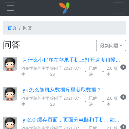
首页
问答
问答
最新问题
为什么小程序在苹果手机上打开速度很慢？
1
PHP学院的中学
提问于 2021-07-
已解
2.0 版
•
•
生
28
决
本
yii 怎么随机从数据库里获取数据？
1
PHP学院的中学
提问于 2021-07-
已解
2.0 版
•
•
生
28
决
本
yii2.0 缓存页面，页面分电脑和手机，如何缓存？
1
PHP学院的中学
提问于 2021-07-
已解
2.0 版