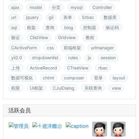
ajax
model
分页
mysql
Controller
url
jquery
gii
表单
Srbac
数据库
sql
框架
查询
blog
控制器
验证码
验证
ClistView
Gridview
教程
CActiveForm
css
前端框架
urlmanager
yii2.0
dropdownlist
rules
js
session
上传
ActiveRecord
CTreeView
rbac
数据可视化
chtml
composer
登录
layout
权限
UI框架
CJuiDialog
关联查询
view
活跃会员