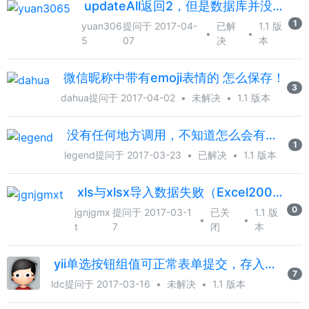
updateAll返回2，但是数据库并没有更新
1
yuan306
提问于 2017-04-
已解
1.1 版
•
•
5
07
决
本
微信昵称中带有emoji表情的 怎么保存！
3
dahua
提问于 2017-04-02
•
未解决
•
1.1 版本
没有任何地方调用，不知道怎么会有这段代码
1
legend
提问于 2017-03-23
•
已解决
•
1.1 版本
xls与xlsx导入数据失败（Excel2003版本）
0
jgnjgmx
提问于 2017-03-1
已关
1.1 版
•
•
t
7
闭
本
yii单选按钮组值可正常表单提交，存入数据库出错
7
ldc
提问于 2017-03-16
•
未解决
•
1.1 版本