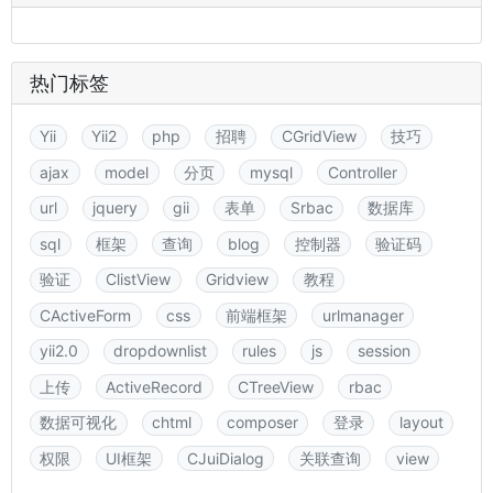
热门标签
Yii
Yii2
php
招聘
CGridView
技巧
ajax
model
分页
mysql
Controller
url
jquery
gii
表单
Srbac
数据库
sql
框架
查询
blog
控制器
验证码
验证
ClistView
Gridview
教程
CActiveForm
css
前端框架
urlmanager
yii2.0
dropdownlist
rules
js
session
上传
ActiveRecord
CTreeView
rbac
数据可视化
chtml
composer
登录
layout
权限
UI框架
CJuiDialog
关联查询
view