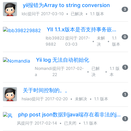
yii报错为Array to string conversion
3
ldc
提问于 2017-03-10
•
已解决
•
1.1 版本
YII 1.1.x版本是否支持事务嵌套？
0
lbb39822
提问于 2017-
未解
1.1
•
•
9882
03-03
决
版本
Yii log 无法自动初始化
1
Nomandi
提问于 2017-02-
已解
1.1 版
•
•
a
22
决
本
关于时间控制的。。
1
hsiao
提问于 2017-02-20
•
未解决
•
1.1 版本
php post json数据到java端存在着非法的json字符
1
风
提问于 2017-02-14
•
已关闭
•
1.1 版本