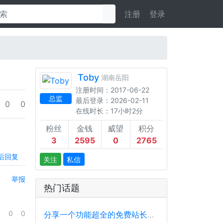
注册
登录
Toby
湖南岳阳
注册时间：2017-06-22
总监
最后登录：2026-02-11
0
0
在线时长：17小时2分
粉丝
金钱
威望
积分
3
2595
0
2765
后回复
关注
私信
举报
热门话题
0
0
分享一个功能超全的免费站长工具平台