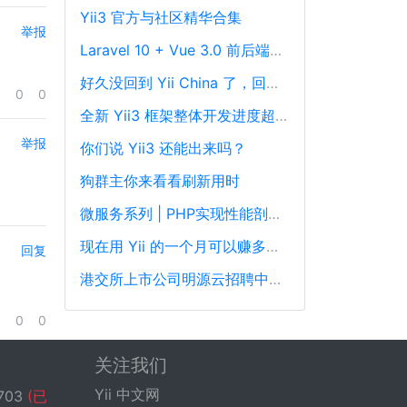
Yii3 官方与社区精华合集
举报
Laravel 10 + Vue 3.0 前后端分离框架通用后台源码
好久没回到 Yii China 了，回来冒个泡泡！
0
0
全新 Yii3 框架整体开发进度超过88%，发布在即！
举报
你们说 Yii3 还能出来吗？
狗群主你来看看刷新用时
微服务系列 | PHP实现性能剖析、跟踪和可观察性最佳实践
现在用 Yii 的一个月可以赚多少钱？
回复
港交所上市公司明源云招聘中高级PHP开发工程师
0
0
关注我们
Yii 中文网
703
(已