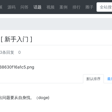
展
源码
问答
话题
视频
案例
排行
圈子
时
[ 新手入门 ]
3条回复
0
默认排序
最
问题要从自身找。（doge)