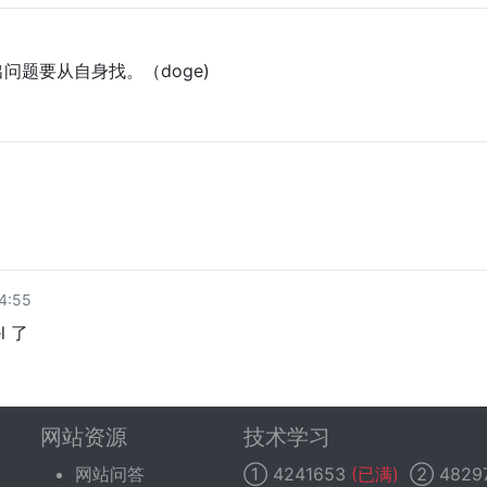
问题要从自身找。（doge)
4:55
l 了
网站资源
技术学习
网站问答
①
4241653
(已满)
②
4829