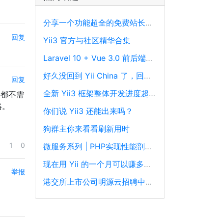
分享一个功能超全的免费站长工具平台
回复
Yii3 官方与社区精华合集
Laravel 10 + Vue 3.0 前后端分离框架通用后台源码
好久没回到 Yii China 了，回来冒个泡泡！
回复
全新 Yii3 框架整体开发进度超过88%，发布在即！
聘都不需
咯。
你们说 Yii3 还能出来吗？
狗群主你来看看刷新用时
1
0
微服务系列 | PHP实现性能剖析、跟踪和可观察性最佳实践
现在用 Yii 的一个月可以赚多少钱？
举报
港交所上市公司明源云招聘中高级PHP开发工程师