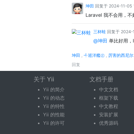
坤田
回复于 2024-11-05 
Laravel 我不会用，
三杯蛙
回复于 2024-12
@坤田
单比好用，la
坤田
,
╃巡洋艦㊣
,
厉害的西尼尔
回复
关于 Yii
文档手册
回复话题
Yii 的简介
中文文档
Yii 的动态
框架下载
您需要登录后才可以回复。
登录
|
立即注册
Yii 的特性
中文教程
Yii 的性能
安装扩展
Yii 的许可
优秀源码