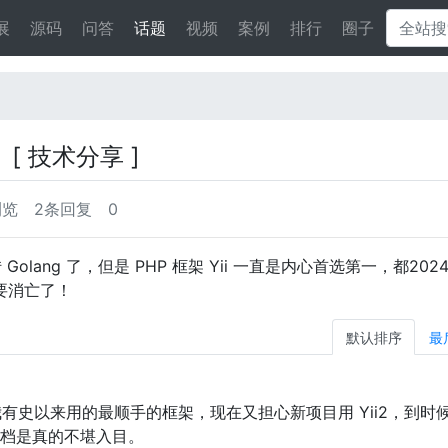
展
源码
问答
话题
视频
案例
排行
圈子
？
[ 技术分享 ]
浏览
2条回复
0
Golang 了，但是 PHP 框架 Yii 一直是内心首选第一，都202
都要消亡了！
默认排序
最
我有史以来用的最顺手的框架，现在又担心新项目用 Yii2，到时候 Y
档是真的不堪入目。