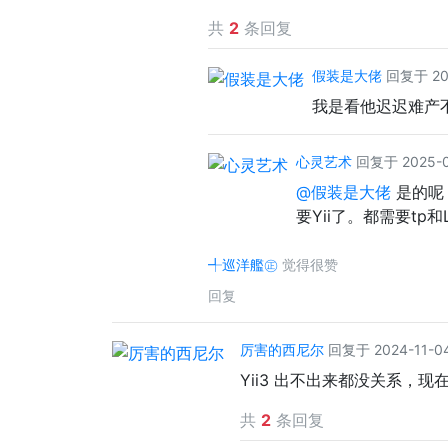
共
2
条回复
假装是大佬
回复于 202
我是看他迟迟难产不
心灵艺术
回复于 2025-08
@假装是大佬
是的呢
要Yii了。都需要tp
╃巡洋艦㊣
觉得很赞
回复
厉害的西尼尔
回复于 2024-11-04
Yii3 出不出来都没关系，现在已
共
2
条回复