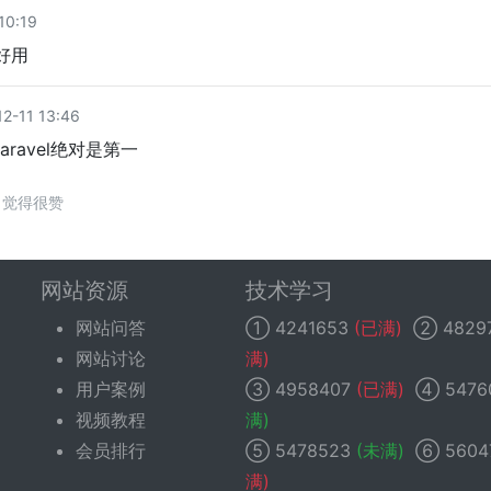
10:19
不好用
-11 13:46
ravel绝对是第一
觉得很赞
网站资源
技术学习
网站问答
①
4241653
(已满)
②
4829
网站讨论
满)
用户案例
③
4958407
(已满)
④
5476
视频教程
满)
会员排行
⑤
5478523
(未满)
⑥
5604
满)