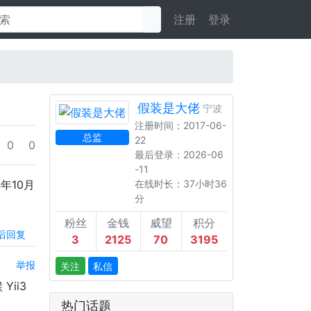
注册
登录
假装是大佬
宁波
注册时间：2017-06-
总监
22
0
0
最后登录：2026-06
-11
4年10月
在线时长：37小时36
分
粉丝
金钱
威望
积分
后回复
3
2125
70
3195
举报
关注
私信
ii3
热门话题