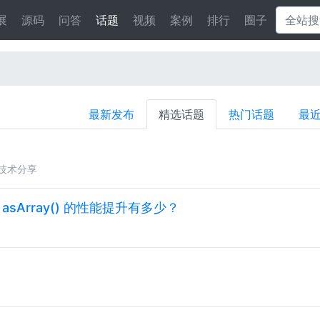
展
源码
问答
话题
视频
案例
排行
圈子
最新发布
精选话题
热门话题
最
技术分享
询的 asArray() 的性能提升有多少？