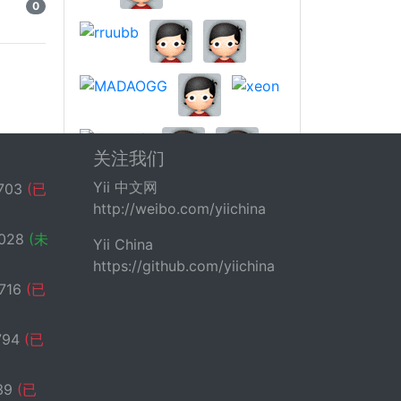
0
关注我们
Yii 中文网
703
(已
http://weibo.com/yiichina
028
(未
Yii China
https://github.com/yiichina
716
(已
794
(已
39
(已