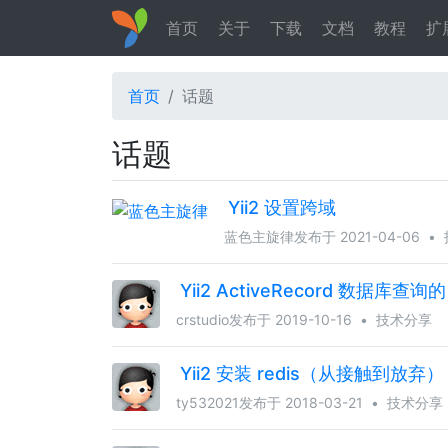
首页
关于
下载
文档
教程
扩
首页
话题
话题
Yii2 设置跨域
蓝色主旋律
发布于 2021-04-06
•
Yii2 ActiveRecord 数据库查
crstudio
发布于 2019-10-16
•
技术分享
Yii2 安装 redis（从接触到放弃）
ty532021
发布于 2018-03-21
•
技术分享