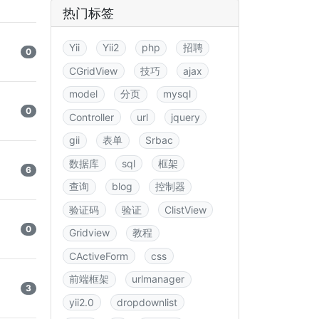
热门标签
Yii
Yii2
php
招聘
0
CGridView
技巧
ajax
model
分页
mysql
0
Controller
url
jquery
gii
表单
Srbac
数据库
sql
框架
6
查询
blog
控制器
验证码
验证
ClistView
0
Gridview
教程
CActiveForm
css
前端框架
urlmanager
3
yii2.0
dropdownlist