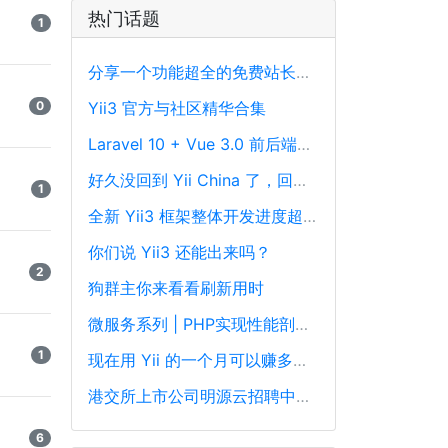
热门话题
1
分享一个功能超全的免费站长工具平台
0
Yii3 官方与社区精华合集
Laravel 10 + Vue 3.0 前后端分离框架通用后台源码
好久没回到 Yii China 了，回来冒个泡泡！
1
全新 Yii3 框架整体开发进度超过88%，发布在即！
你们说 Yii3 还能出来吗？
2
狗群主你来看看刷新用时
微服务系列 | PHP实现性能剖析、跟踪和可观察性最佳实践
1
现在用 Yii 的一个月可以赚多少钱？
港交所上市公司明源云招聘中高级PHP开发工程师
6