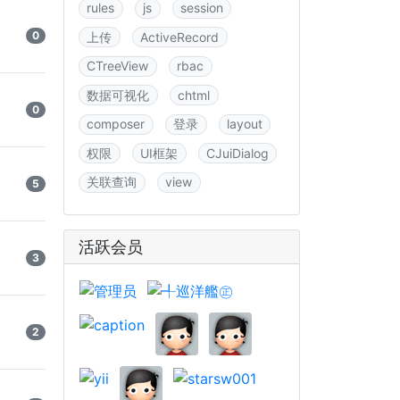
rules
js
session
0
上传
ActiveRecord
CTreeView
rbac
数据可视化
chtml
0
composer
登录
layout
权限
UI框架
CJuiDialog
关联查询
view
5
活跃会员
3
2