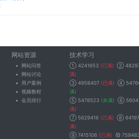
享
网站资源
技术学习
网站问答
①
4241653
(已满)
②
4829
网站讨论
满)
用户案例
③
4958407
(已满)
④
5476
视频教程
满)
会员排行
⑤
5478523
(未满)
⑥
5604
满)
⑦
5629416
(已满)
⑧
6419
满)
⑨
7415106
(已满)
⑩
75948