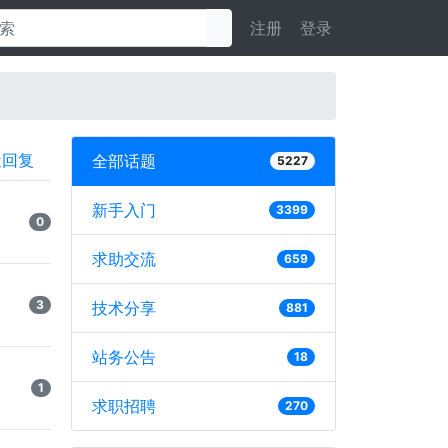
注册
登录
近回复
全部话题
5227
新手入门
3399
0
求助交流
659
3
技术分享
881
站务公告
18
1
求职招聘
270