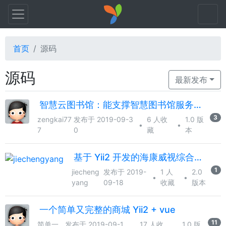
首页
源码
源码
最新发布
智慧云图书馆：能支撑智慧图书馆服务体系的图书馆管理与服务平台。
3
zengkai77
发布于 2019-09-3
6 人收
1.0 版
•
•
7
0
藏
本
基于 Yii2 开发的海康威视综合安防平台的接口组件
1
jiecheng
发布于 2019-
1 人
2.0
•
•
yang
09-18
收藏
版本
一个简单又完整的商城 Yii2 + vue
11
简单一
发布于 2019-09-1
17 人收
1.0 版