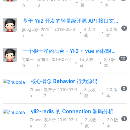
•
•
点
0
藏
本
基于 Yii2 开发的轻量级开源 API 接口文档管理系统发布了
1
gouguoyi
发布于 2019-08-0
4 人收
2.0 版
•
•
n
4
藏
本
一个很干净的后台 - Yii2 + vue 的权限管理 RBAC
12
简单一
发布于 2019-07-2
15 人收
2.0 版
•
•
点
0
藏
本
核心概念 Behavior 行为源码
3
Zhucol
发布于 2019-07-1
3 人收
2.0 版
•
•
a
7
藏
本
yii2-redis 的 Connection 源码分析
1
Zhucol
发布于 2019-07-1
2 人收
2.0 版
•
•
a
6
藏
本