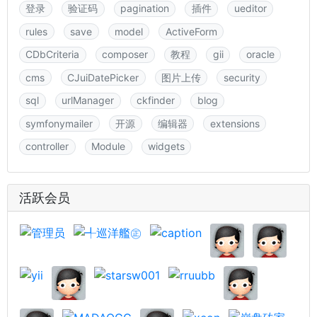
登录
验证码
pagination
插件
ueditor
rules
save
model
ActiveForm
CDbCriteria
composer
教程
gii
oracle
cms
CJuiDatePicker
图片上传
security
sql
urlManager
ckfinder
blog
symfonymailer
开源
编辑器
extensions
controller
Module
widgets
活跃会员