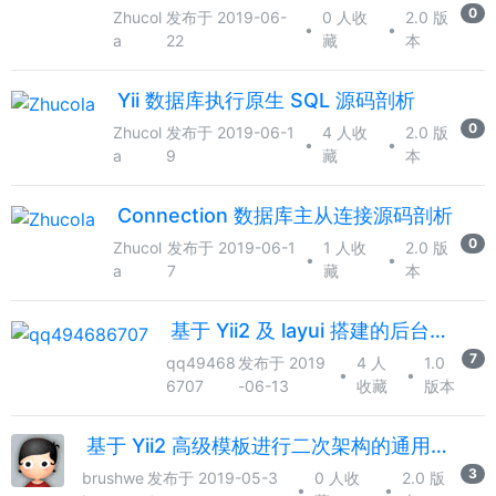
0
Zhucol
发布于 2019-06-
0 人收
2.0 版
•
•
a
22
藏
本
Yii 数据库执行原生 SQL 源码剖析
0
Zhucol
发布于 2019-06-1
4 人收
2.0 版
•
•
a
9
藏
本
Connection 数据库主从连接源码剖析
0
Zhucol
发布于 2019-06-1
1 人收
2.0 版
•
•
a
7
藏
本
基于 Yii2 及 layui 搭建的后台管理系统
7
qq49468
发布于 2019
4 人
1.0
•
•
6707
-06-13
收藏
版本
基于 Yii2 高级模板进行二次架构的通用后台管理系统 FlatAdmin
3
brushwe
发布于 2019-05-3
0 人收
2.0 版
•
•