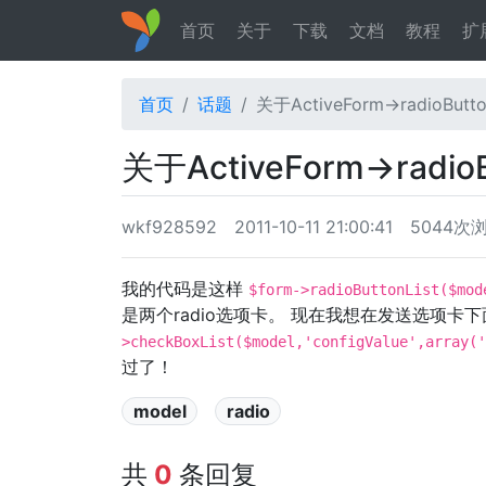
首页
关于
下载
文档
教程
扩
首页
话题
关于ActiveForm->radioButt
关于ActiveForm->radio
wkf928592
2011-10-11 21:00:41
5044次
我的代码是这样
$form->radioButtonList($mo
是两个radio选项卡。 现在我想在发送选项卡下
>checkBoxList($model,'configValue',arr
过了！
model
radio
共
0
条回复