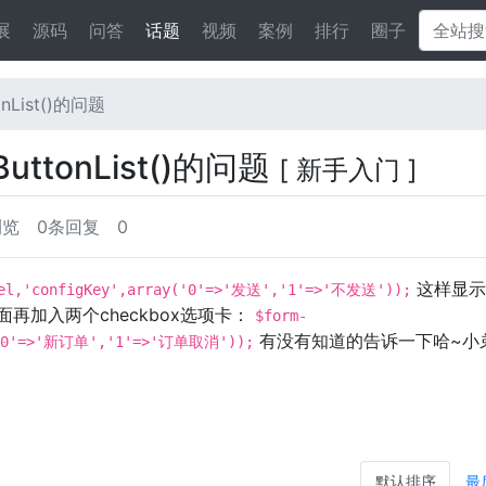
展
源码
问答
话题
视频
案例
排行
圈子
onList()的问题
ButtonList()的问题
[ 新手入门 ]
浏览
0条回复
0
这样显示
del,'configKey',array('0'=>'发送','1'=>'不发送'));
面再加入两个checkbox选项卡：
$form-
有没有知道的告诉一下哈~小
ay('0'=>'新订单','1'=>'订单取消'));
默认排序
最