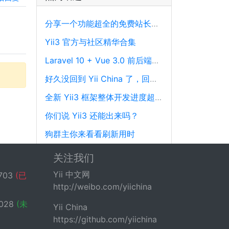
分享一个功能超全的免费站长工具平台
Yii3 官方与社区精华合集
Laravel 10 + Vue 3.0 前后端分离框架通用后台源码
好久没回到 Yii China 了，回来冒个泡泡！
全新 Yii3 框架整体开发进度超过88%，发布在即！
你们说 Yii3 还能出来吗？
狗群主你来看看刷新用时
微服务系列 | PHP实现性能剖析、跟踪和可观察性最佳实践
关注我们
现在用 Yii 的一个月可以赚多少钱？
Yii 中文网
703
(已
http://weibo.com/yiichina
港交所上市公司明源云招聘中高级PHP开发工程师
028
(未
Yii China
https://github.com/yiichina