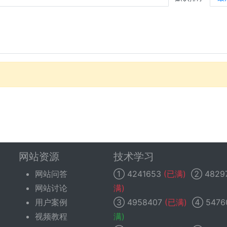
网站资源
技术学习
网站问答
①
4241653
(已满)
②
4829
网站讨论
满)
用户案例
③
4958407
(已满)
④
5476
视频教程
满)