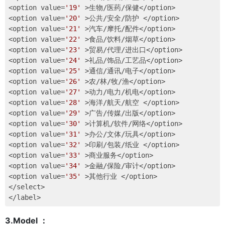
<option value=
'19'
 >生物/医药/保健</option>

<option value=
'20'
 >公共/安全/防护 </option>

<option value=
'21'
 >汽车/摩托/配件</option>

<option value=
'22'
 >食品/饮料/烟草</option>

<option value=
'23'
 >贸易/代理/进出口</option>

<option value=
'24'
 >礼品/饰品/工艺品</option>

<option value=
'25'
 >通信/通讯/电子</option>

<option value=
'26'
 >农/林/牧/渔</option>

<option value=
'27'
 >动力/电力/机电</option>

<option value=
'28'
 >海洋/航天/航空 </option>

<option value=
'29'
 >广告/传媒/出版</option>

<option value=
'30'
 >计算机/软件/网络</option>

<option value=
'31'
 >办公/文体/玩具</option>

<option value=
'32'
 >印刷/包装/纸业 </option>

<option value=
'33'
 >商业服务</option>

<option value=
'34'
 >金融/保险/审计</option>

<option value=
'35'
 >其他行业 </option>

</select>

3.Model ：