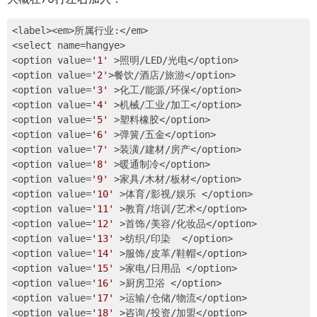
<label><em>所属行业:</em>

<select name=hangye>

<option value=
'1'
 >照明/LED/光电</option>

<option value=
'2'
>餐饮/酒店/旅游</option>

<option value=
'3'
 >化工/能源/环保</option>

<option value=
'4'
 >机械/工业/加工</option>

<option value=
'5'
 >塑料橡胶</option>

<option value=
'6'
 >弹簧/五金</option>

<option value=
'7'
 >装潢/建材/房产</option>

<option value=
'8'
 >暖通制冷</option>

<option value=
'9'
 >家具/木材/板材</option>

<option value=
'10'
 >体育/影视/娱乐 </option>

<option value=
'11'
 >教育/培训/艺术</option>

<option value=
'12'
 >首饰/美容/化妆品</option>

<option value=
'13'
 >纺织/印染  </option>

<option value=
'14'
 >服饰/皮革/鞋帽</option>

<option value=
'15'
 >家电/日用品 </option>

<option value=
'16'
 >厨房卫浴 </option>

<option value=
'17'
 >运输/仓储/物流</option>

<option value=
'18'
 >咨询/投资/加盟</option>
