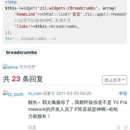
<?php
$this
->widget(
'zii.widgets.CBreadcrumbs'
, 
array
(

'homeLink'
=>CHtml::link(
'首页'
,Yii::app()->homeUrl)
//这里可以修改HOME,变成中文
'links'
=>
$this
->breadcrumbs,

?>
<!-- breadcrumbs -->
breadcrumbs
觉得很赞
共
23
条回复
默认排序
tz_com
回复于 2011-03-02 09:20
举报
舰长~ 我太佩服你了，我都怀疑你是不是 Yii Fra
mework的开发人员了:P简直就是神啊~哈哈
力挺舰长！
回复
0
0