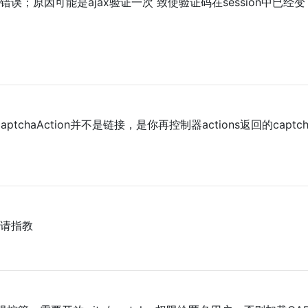
；原因可能是ajax验证一次 致使验证码在session中已经变
chaAction并不是链接，是你再控制器actions返回的captc
请指教