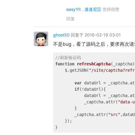
easyYII
,
達達尼亞
觉得很赞
回复
ghost50
回复于 2016-02-19 03:01
不是bug，看了源码之后，要求再次请
//刷新验证码
function
refreshCaptcha
(
_captcha
)
    $.getJSON(
"/site/captcha?refr
var
 dataUrl = _captcha.at
if
(!dataUrl){

            dataUrl = _captcha.at
            _captcha.attr(
"data-u
        }

        _captcha.attr(
"src"
,dataU
    });
