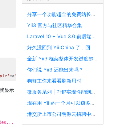
分享一个功能超全的免费站长工具平台
Yii3 官方与社区精华合集
Laravel 10 + Vue 3.0 前后端分离框架通用后台源码
好久没回到 Yii China 了，回来冒个泡泡！
全新 Yii3 框架整体开发进度超过88%，发布在即！
你们说 Yii3 还能出来吗？
yle'
=>
'cursor:pointer'
]]);
?>
狗群主你来看看刷新用时
码就显示
微服务系列 | PHP实现性能剖析、跟踪和可观察性最佳实践
现在用 Yii 的一个月可以赚多少钱？
港交所上市公司明源云招聘中高级PHP开发工程师
des...