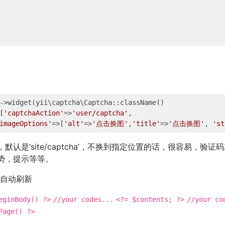
->widget(yii\captcha\Captcha::className()

[
'captchaAction'
=>
'user/captcha'
,

imageOptions'
=>[
'alt'
=>
'点击换图'
,
'title'
=>
'点击换图'
, 
'st
，默认是‘site/captcha’，不换到指定位置的话，很容易，验证
势，提示等等。
自动刷新
eginBody() ?>
//your codes...
<?= $contents; ?>
//your co
Page() ?>