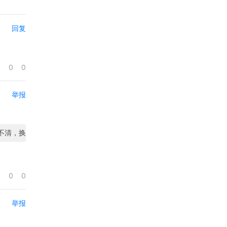
回复
0
0
举报
不清，换一张
</
a
>
</
div
>
0
0
举报