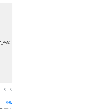
T_VAR) === 
null
) {

0
0
举报