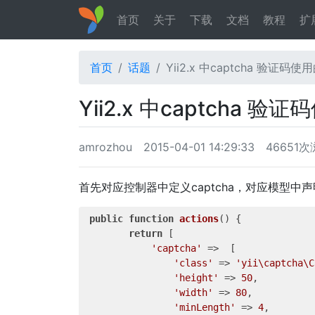
首页
关于
下载
文档
教程
扩
首页
话题
Yii2.x 中captcha 验证码
Yii2.x 中captcha
amrozhou
2015-04-01 14:29:33
46651
首先对应控制器中定义captcha，对应模型中声明
public
function
actions
()
{

return
 [

'captcha'
 =>  [

'class'
 => 
'yii\captcha\C
'height'
 => 
50
,

'width'
 => 
80
,

'minLength'
 => 
4
,
