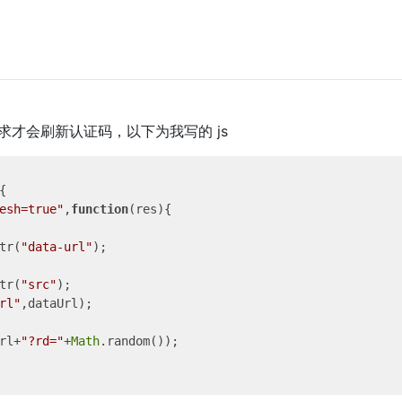
求才会刷新认证码，以下为我写的 js
{

esh=true"
,
function
(
res
)
{

tr(
"data-url"
);

tr(
"src"
);

rl"
,dataUrl);

rl+
"?rd="
+
Math
.random());
