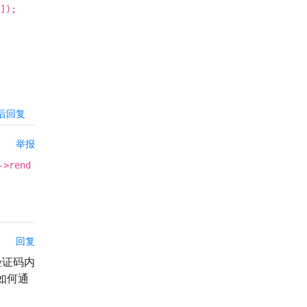
]);
后回复
举报
->rend
。
回复
验证码内
如何通