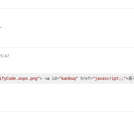
了。
5:47
ifyCode.aspx.png"
>
<
a
id
=
"kanbuq"
href
=
"javascript:;"
>
看