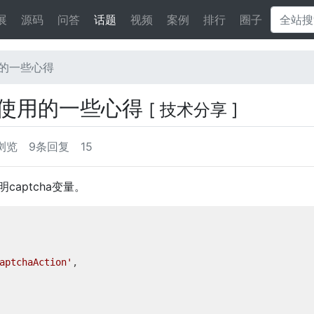
展
源码
问答
话题
视频
案例
排行
圈子
使用的一些心得
 验证码使用的一些心得
[ 技术分享 ]
次浏览
9条回复
15
captcha变量。
aptchaAction'
,
