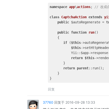
namespace
app
\
actions
; 
// 改成
class
CaptchaAction
extends
yi
public
 $autoRegenerate = 
t
public
function
run
()
{

if
 (
$this
->autoRegenera
$this
->setHttpHeader
           Yii::$app->response
return
$this
->rende
       }

return
parent
::run();

    }

回复
37760
回复于 2016-09-28 13:33