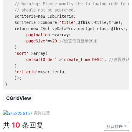
// Warning: Please modify the following code to r
// should not be searched.
    $criteria=
new
 CDbCriteria;

    $criteria->compare(
'title'
,
$this
->title,
true
);

return
new
 CActiveDataProvider(get_class(
$this
), 
'pagination'
=>
array
(

'pageSize'
=>
20
,
//设置每页显示20条
    ),

'sort'
=>
array
(

'defaultOrder'
=>
'create_time DESC'
, 
//设置默认排
    ),

'criteria'
=>$criteria,

    ));

CGridView
觉得很赞
共
10
条回复
默认排序