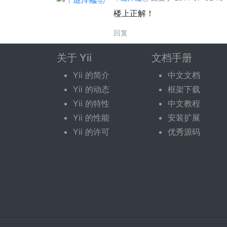
楼上正解！
回复
关于 Yii
文档手册
回复话题
Yii 的简介
中文文档
Yii 的动态
框架下载
您需要登录后才可以回复。
登录
|
立即注册
Yii 的特性
中文教程
Yii 的性能
安装扩展
Yii 的许可
优秀源码