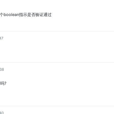
一个boolean指示是否验证通过
47
38
思吗?
40