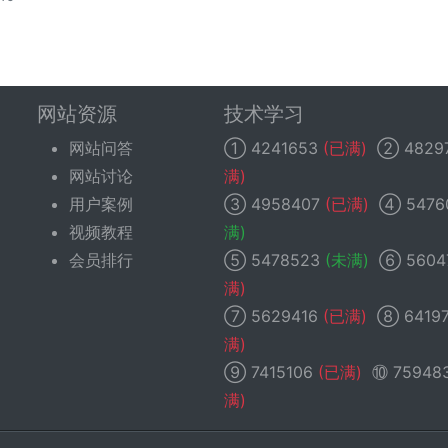
网站资源
技术学习
网站问答
①
4241653
(已满)
②
4829
网站讨论
满)
用户案例
③
4958407
(已满)
④
5476
视频教程
满)
会员排行
⑤
5478523
(未满)
⑥
5604
满)
⑦
5629416
(已满)
⑧
6419
满)
⑨
7415106
(已满)
⑩
75948
满)