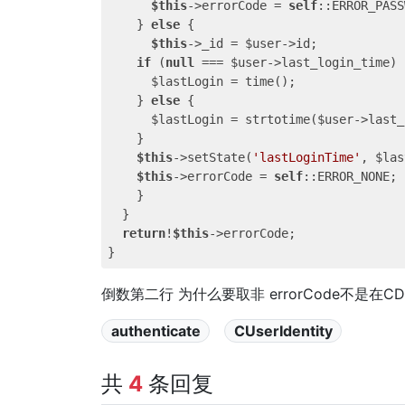
$this
->errorCode = 
self
::ERROR_PASS
    } 
else
 {

$this
->_id = $user->id;

if
 (
null
 === $user->last_login_time) {
      $lastLogin = time();

    } 
else
 {

      $lastLogin = strtotime($user->last_
    }

$this
->setState(
'lastLoginTime'
, $las
$this
->errorCode = 
self
::ERROR_NONE;

    }

  }

return
!
$this
->errorCode;

倒数第二行 为什么要取非 errorCode不是在CD
authenticate
CUserIdentity
共
4
条回复