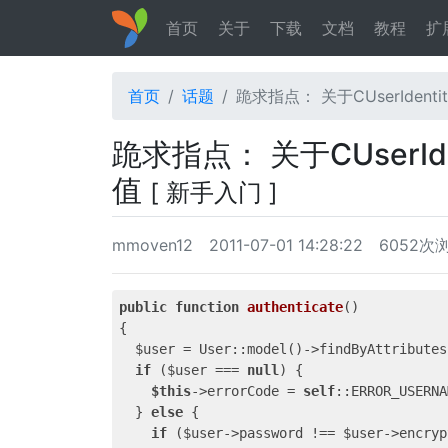
首页
关于
下载
文档
教程
扩
首页
话题
跪求指点： 关于CUserIdentit
跪求指点： 关于CUserIden
值
[ 新手入门 ]
mmoven12
2011-07-01 14:28:22
6052次
public
function
authenticate
()
{

  $user = User::model()->findByAttributes
if
 ($user === 
null
) {

$this
->errorCode = 
self
::ERROR_USERNA
  } 
else
 {

if
 ($user->password !== $user->encryp