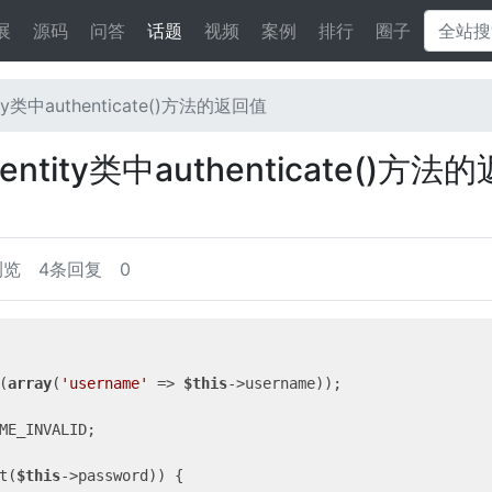
展
源码
问答
话题
视频
案例
排行
圈子
y类中authenticate()方法的返回值
tity类中authenticate()方法
浏览
4条回复
0
(
array
(
'username'
 => 
$this
->username));

ME_INVALID;

t(
$this
->password)) {
