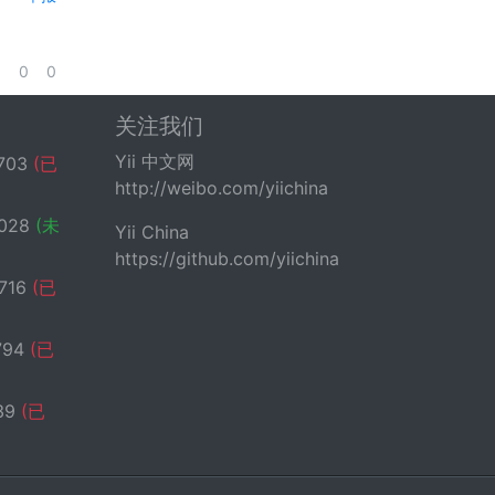
0
0
关注我们
Yii 中文网
703
(已
http://weibo.com/yiichina
028
(未
Yii China
https://github.com/yiichina
716
(已
794
(已
39
(已