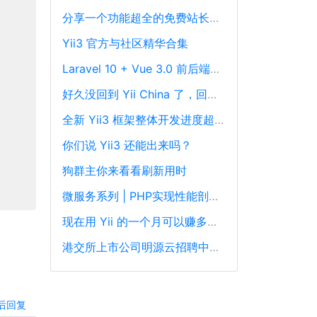
分享一个功能超全的免费站长工具平台
Yii3 官方与社区精华合集
Laravel 10 + Vue 3.0 前后端分离框架通用后台源码
好久没回到 Yii China 了，回来冒个泡泡！
全新 Yii3 框架整体开发进度超过88%，发布在即！
你们说 Yii3 还能出来吗？
狗群主你来看看刷新用时
微服务系列 | PHP实现性能剖析、跟踪和可观察性最佳实践
现在用 Yii 的一个月可以赚多少钱？
港交所上市公司明源云招聘中高级PHP开发工程师
后回复