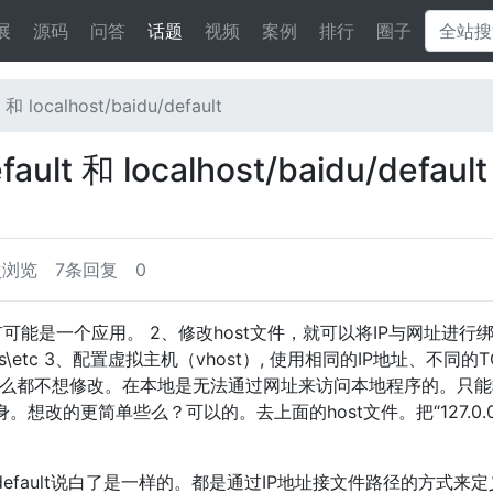
展
源码
问答
话题
视频
案例
排行
圈子
 localhost/baidu/default
ult 和 localhost/baidu/defaul
次浏览
7条回复
0
夹，有可能是一个应用。 2、修改host文件，就可以将IP与网址进行
rivers\etc 3、配置虚拟主机（vhost）, 使用相同的IP地址、不同的
什么都不想修改。在本地是无法通过网址来访问本地程序的。只能
算机本身。想改的更简单些么？可以的。去上面的host文件。把“127.0.0
。
ost/baidu/default说白了是一样的。都是通过IP地址接文件路径的方式