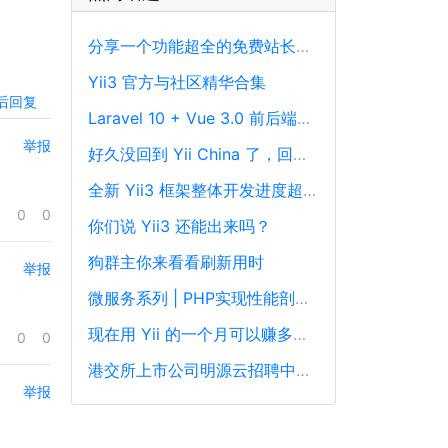
分享一个功能超全的免费站长工具平台
Yii3 官方与社区精华合集
后回复
Laravel 10 + Vue 3.0 前后端分离框架通用后台源码
举报
好久没回到 Yii China 了，回来冒个泡泡！
全新 Yii3 框架整体开发进度超过88%，发布在即！
0
0
你们说 Yii3 还能出来吗？
狗群主你来看看刷新用时
举报
微服务系列 | PHP实现性能剖析、跟踪和可观察性最佳实践
现在用 Yii 的一个月可以赚多少钱？
0
0
港交所上市公司明源云招聘中高级PHP开发工程师
举报