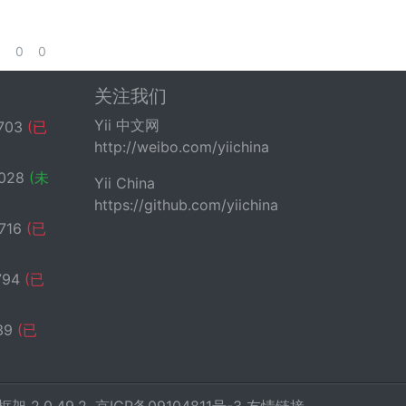
0
0
关注我们
Yii 中文网
703
(已
http://weibo.com/yiichina
028
(未
Yii China
https://github.com/yiichina
716
(已
794
(已
39
(已