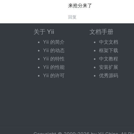
来抢分来了
回复
关于 Yii
文档手册
回复话题
Yii 的简介
中文文档
Yii 的动态
框架下载
您需要登录后才可以回复。
登录
|
立即注册
Yii 的特性
中文教程
Yii 的性能
安装扩展
Yii 的许可
优秀源码