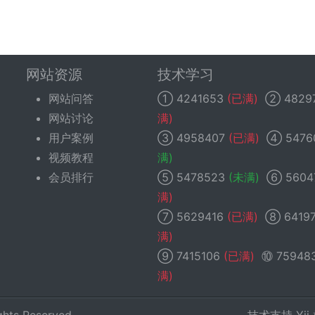
网站资源
技术学习
网站问答
①
4241653
(已满)
②
4829
网站讨论
满)
用户案例
③
4958407
(已满)
④
5476
视频教程
满)
会员排行
⑤
5478523
(未满)
⑥
5604
满)
⑦
5629416
(已满)
⑧
6419
满)
⑨
7415106
(已满)
⑩
75948
满)