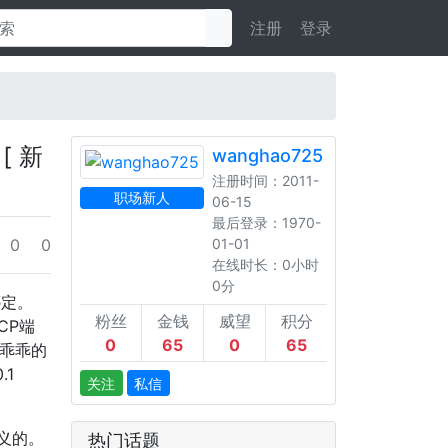
注册
登录
t
[ 新
wanghao725
上海
注册时间：2011-
职场新人
06-15
最后登录：1970-
0
0
01-01
在线时长：0小时
0分
绑定。
粉丝
金钱
威望
积分
TCP端
0
65
0
65
乖乖的
.1
关注
私信
来定义的。
热门话题