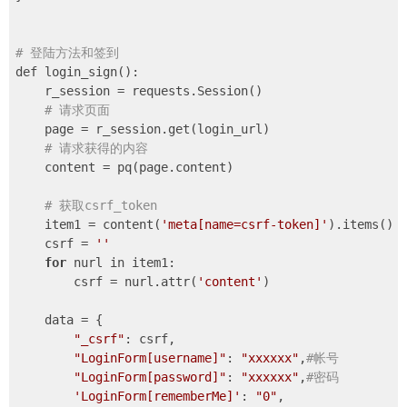
# 登陆方法和签到
def login_sign():

    r_session = requests.Session()

# 请求页面
    page = r_session.get(login_url)

# 请求获得的内容
    content = pq(page.content)

# 获取csrf_token
    item1 = content(
'meta[name=csrf-token]'
).items()

    csrf = 
''
for
 nurl in item1:

        csrf = nurl.attr(
'content'
)

    data = {

"_csrf"
: csrf,

"LoginForm[username]"
: 
"xxxxxx"
,
#帐号
"LoginForm[password]"
: 
"xxxxxx"
,
#密码
'LoginForm[rememberMe]'
: 
"0"
,
