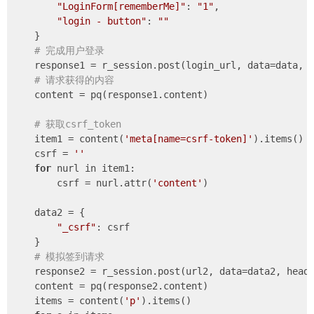
"LoginForm[rememberMe]"
: 
"1"
,

"login - button"
: 
""
    }

# 完成用户登录
    response1 = r_session.post(login_url, data=data, h
# 请求获得的内容
    content = pq(response1.content)

# 获取csrf_token
    item1 = content(
'meta[name=csrf-token]'
).items()

    csrf = 
''
for
 nurl in item1:

        csrf = nurl.attr(
'content'
)

    data2 = {

"_csrf"
: csrf

    }

# 模拟签到请求
    response2 = r_session.post(url2, data=data2, heade
    content = pq(response2.content)

    items = content(
'p'
).items()
