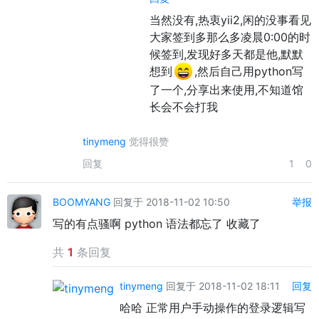
当然没有,热衷yii2,闲的没事看见
大家签到多那么多凌晨0:00的时
候签到,发现好多天都是他,默默
想到
,然后自己用python写
了一个,分享出来使用,不知道馆
长会不会打我
tinymeng
觉得很赞
回复
1
0
BOOMYANG
回复于 2018-11-02 10:50
举报
写的有点骚啊 python 语法都忘了 收藏了
共
1
条回复
tinymeng
回复于 2018-11-02 18:11
回复
哈哈 正常用户手动操作的登录逻辑写