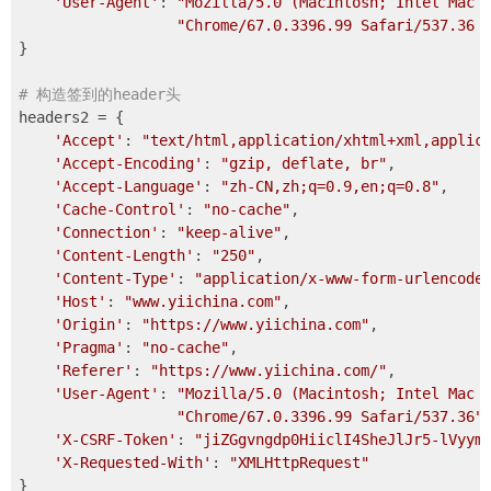
'User-Agent'
: 
"Mozilla/5.0 (Macintosh; Intel Mac 
"Chrome/67.0.3396.99 Safari/537.36 
}

# 构造签到的header头
headers2 = {

'Accept'
: 
"text/html,application/xhtml+xml,applic
'Accept-Encoding'
: 
"gzip, deflate, br"
,

'Accept-Language'
: 
"zh-CN,zh;q=0.9,en;q=0.8"
,

'Cache-Control'
: 
"no-cache"
,

'Connection'
: 
"keep-alive"
,

'Content-Length'
: 
"250"
,

'Content-Type'
: 
"application/x-www-form-urlencode
'Host'
: 
"www.yiichina.com"
,

'Origin'
: 
"https://www.yiichina.com"
,

'Pragma'
: 
"no-cache"
,

'Referer'
: 
"https://www.yiichina.com/"
,

'User-Agent'
: 
"Mozilla/5.0 (Macintosh; Intel Mac 
"Chrome/67.0.3396.99 Safari/537.36"
,
'X-CSRF-Token'
: 
"jiZGgvngdp0HiiclI4SheJlJr5-lVyym
'X-Requested-With'
: 
"XMLHttpRequest"
}
