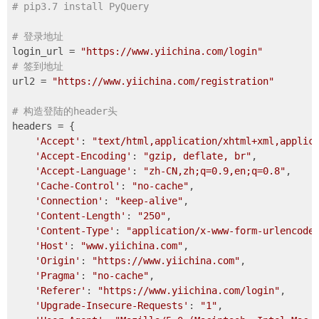
# pip3.7 install PyQuery
# 登录地址
login_url = 
"https://www.yiichina.com/login"
# 签到地址
url2 = 
"https://www.yiichina.com/registration"
# 构造登陆的header头
headers = {

'Accept'
: 
"text/html,application/xhtml+xml,applic
'Accept-Encoding'
: 
"gzip, deflate, br"
,

'Accept-Language'
: 
"zh-CN,zh;q=0.9,en;q=0.8"
,

'Cache-Control'
: 
"no-cache"
,

'Connection'
: 
"keep-alive"
,

'Content-Length'
: 
"250"
,

'Content-Type'
: 
"application/x-www-form-urlencode
'Host'
: 
"www.yiichina.com"
,

'Origin'
: 
"https://www.yiichina.com"
,

'Pragma'
: 
"no-cache"
,

'Referer'
: 
"https://www.yiichina.com/login"
,

'Upgrade-Insecure-Requests'
: 
"1"
,
