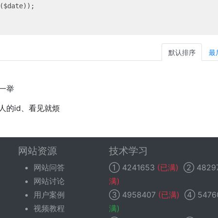
($date));

默认排序
最
一举
人的id、看见就烦
网站资源
技术学习
网站问答
①
4241653
(已满)
②
4829
网站讨论
满)
用户案例
③
4958407
(已满)
④
5476
视频教程
满)