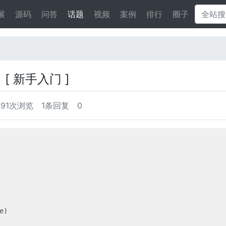
展
源码
问答
话题
视频
案例
排行
圈子
期
[ 新手入门 ]
091次浏览
1条回复
0
e)