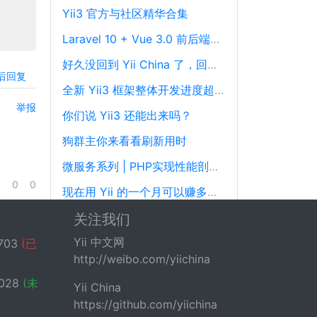
Yii3 官方与社区精华合集
Laravel 10 + Vue 3.0 前后端分离框架通用后台源码
好久没回到 Yii China 了，回来冒个泡泡！
后回复
全新 Yii3 框架整体开发进度超过88%，发布在即！
举报
你们说 Yii3 还能出来吗？
狗群主你来看看刷新用时
微服务系列 | PHP实现性能剖析、跟踪和可观察性最佳实践
0
0
现在用 Yii 的一个月可以赚多少钱？
港交所上市公司明源云招聘中高级PHP开发工程师
关注我们
Yii 中文网
703
(已
http://weibo.com/yiichina
028
(未
Yii China
https://github.com/yiichina