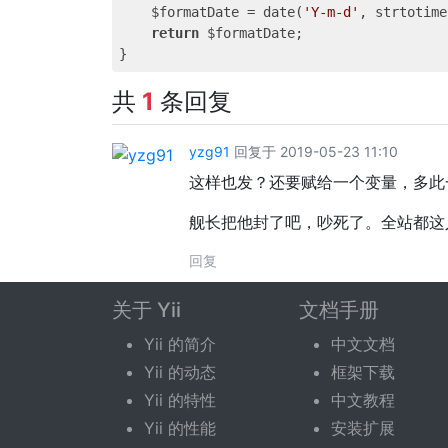
    $formatDate = date(
'Y-m-d'
, strtotime
return
 $formatDate;

共
1
条回复
yzg91
回复于 2019-05-23 11:10
这样也发？还要赋给一个变量，多此
舰长把他封了吧，吵死了。全站都这
回复
关于 Yii
文档手册
回复话题
Yii 的简介
中文文档
Yii 的动态
框架下载
您需要登录后才可以回复。
登录
|
立即注册
Yii 的特性
中文教程
Yii 的性能
安装扩展