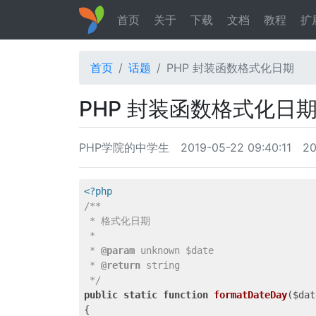
首页
关于
下载
文档
教程
扩
首页
话题
PHP 封装函数格式化日期
PHP 封装函数格式化日
PHP学院的中学生
2019-05-22 09:40:11
2
<?php
/**

 * 格式化日期

 *

 * 
@param
 unknown $date

 * 
@return
 string

 */
public
static
function
formatDateDay
($dat
{
