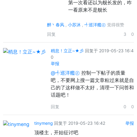
第一次看还以为舰长发的，咋
一看原来不是舰长
醉丶春风
,
小苏沐
,
╃巡洋艦㊣
觉得很赞
回复
3
0
稍息！立正~★彡
回复于 2019-05-23 16:4
0
举报
@╃巡洋艦㊣
控制一下帖子的质量
吧，不要网上搜一篇文章粘过来就是自
己的了这样做不太好，清理一下问答和
话题吧！
回复
0
0
tinymeng
回复于 2019-05-23 16:42
举报
顶楼主，开始征讨吧