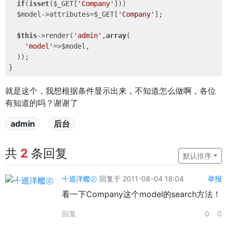
if
(
isset
($_GET[
'Company'
]))

  $model->attributes=$_GET[
'Company'
];

$this
->render(
'admin'
,
array
(

'model'
=>$model,

  ));

就是这个，我想根据条件显示出来，不知道怎么做啊，各位
有知道的吗？谢谢了
admin
后台
共
2
条回复
默认排序
╃巡洋艦㊣
回复于 2011-08-04 18:04
举报
看一下Company这个model的search方法！
回复
0
0