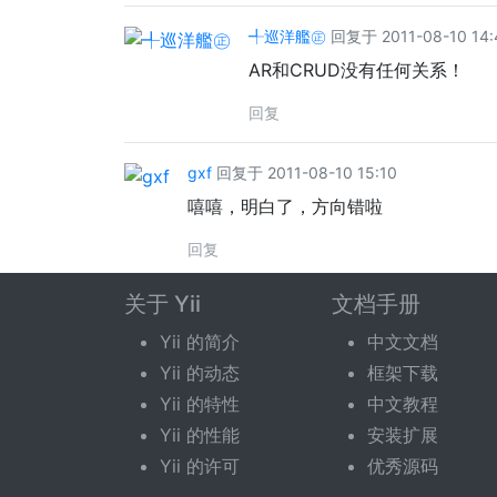
╃巡洋艦㊣
回复于 2011-08-10 14:
AR和CRUD没有任何关系！
回复
gxf
回复于 2011-08-10 15:10
嘻嘻，明白了，方向错啦
回复
关于 Yii
文档手册
回复话题
Yii 的简介
中文文档
Yii 的动态
框架下载
您需要登录后才可以回复。
登录
|
立即注册
Yii 的特性
中文教程
Yii 的性能
安装扩展
Yii 的许可
优秀源码