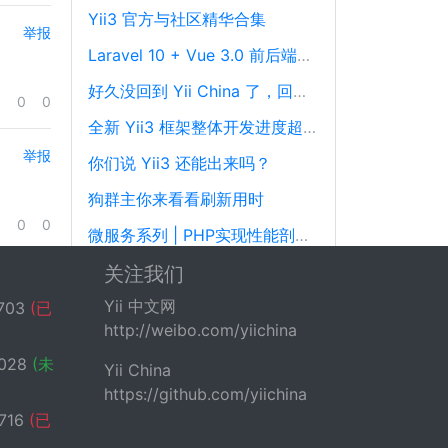
Yii3 官方与社区精华合集
举报
Laravel 10 + Vue 3.0 前后端分离框架通用后台源码
好久没回到 Yii China 了，回来冒个泡泡！
0
0
全新 Yii3 框架整体开发进度超过88%，发布在即！
举报
你们说 Yii3 还能出来吗？
狗群主你来看看刷新用时
0
0
微服务系列 | PHP实现性能剖析、跟踪和可观察性最佳实践
现在用 Yii 的一个月可以赚多少钱？
关注我们
Yii 中文网
港交所上市公司明源云招聘中高级PHP开发工程师
703
(已
http://weibo.com/yiichina
028
(未
Yii China
https://github.com/yiichina
716
(已