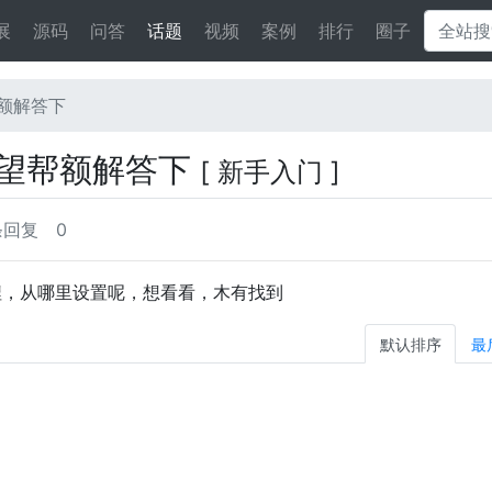
展
源码
问答
话题
视频
案例
排行
圈子
额解答下
望帮额解答下
[ 新手入门 ]
条回复
0
的捏，从哪里设置呢，想看看，木有找到
默认排序
最