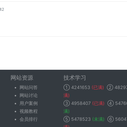
42
网站资源
技术学习
网站问答
①
4241653
(已满)
②
4829
网站讨论
满)
用户案例
③
4958407
(已满)
④
5476
视频教程
满)
会员排行
⑤
5478523
(未满)
⑥
5604