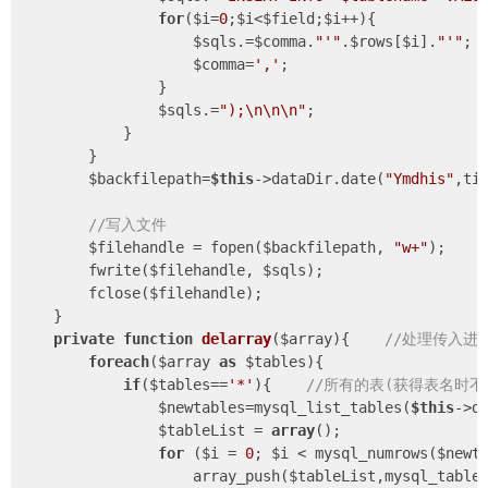
for
($i=
0
;$i<$field;$i++){

                    $sqls.=$comma.
"'"
.$rows[$i].
"'"
;

                    $comma=
','
;

                }

                $sqls.=
");\n\n\n"
;

            }

        }

        $backfilepath=
$this
->dataDir.date(
"Ymdhis"
,ti
//写入文件
        $filehandle = fopen($backfilepath, 
"w+"
);

        fwrite($filehandle, $sqls);

        fclose($filehandle);

    }

private
function
delarray
($array)
{    
//处理传入进
foreach
($array 
as
 $tables){

if
($tables==
'*'
){    
//所有的表(获得表名时
                $newtables=mysql_list_tables(
$this
->d
                $tableList = 
array
();

for
 ($i = 
0
; $i < mysql_numrows($newta
                    array_push($tableList,mysql_tablen