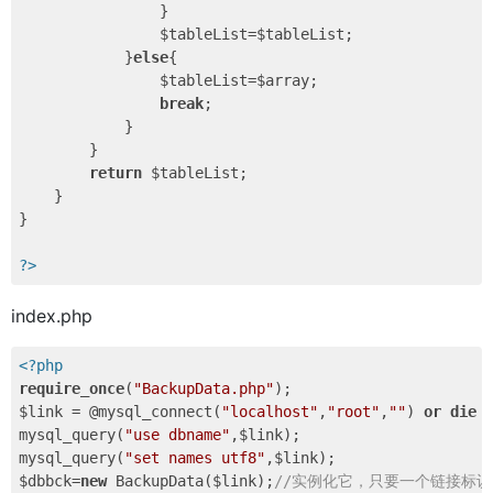
                }

                $tableList=$tableList;

            }
else
{

                $tableList=$array;

break
;

            }

        }

return
 $tableList;

    }

}

?>
index.php
<?php
require_once
(
"BackupData.php"
);

$link = @mysql_connect(
"localhost"
,
"root"
,
""
) 
or
die
 
mysql_query(
"use dbname"
,$link);

mysql_query(
"set names utf8"
,$link);

$dbbck=
new
 BackupData($link);
//实例化它，只要一个链接标