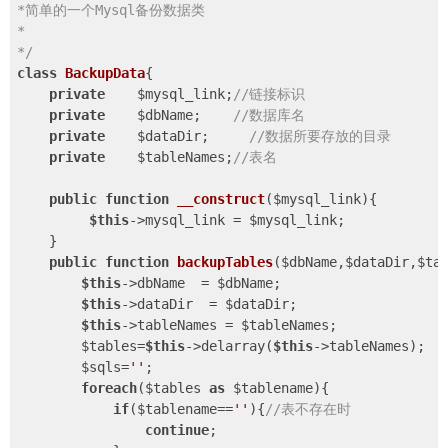
*简单的一个Mysql备份数据类 

*

*/
class
BackupData
{

private
    $mysql_link;
//链接标识
private
    $dbName;    
//数据库名
private
    $dataDir;     
//数据所要存放的目录
private
    $tableNames;
//表名
public
function
__construct
($mysql_link)
{

$this
->mysql_link = $mysql_link;

    }

public
function
backupTables
($dbName,$dataDir,$ta
$this
->dbName  = $dbName;

$this
->dataDir  = $dataDir;

$this
->tableNames = $tableNames;

        $tables=
$this
->delarray(
$this
->tableNames);

        $sqls=
''
;

foreach
($tables 
as
 $tablename){

if
($tablename==
''
){
//表不存在时
continue
;
