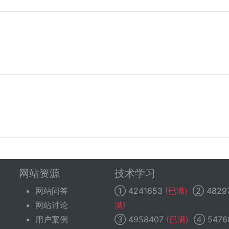
网站资源
技术学习
网站问答
①
4241653
(已满)
②
4829
网站讨论
满)
用户案例
③
4958407
(已满)
④
5476