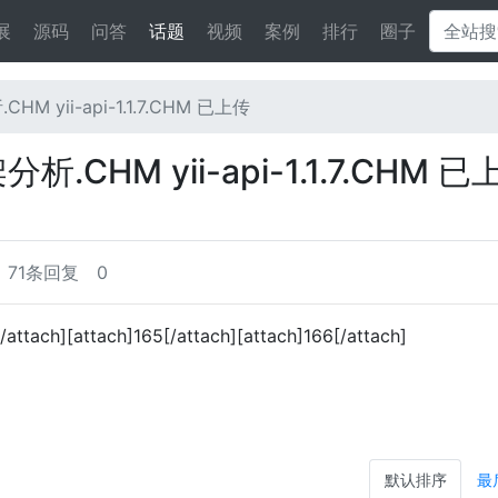
展
源码
问答
话题
视频
案例
排行
圈子
析.CHM yii-api-1.1.7.CHM 已上传
 框架分析.CHM yii-api-1.1.7.CHM 
71条回复
0
][attach]165[/attach][attach]166[/attach]
默认排序
最