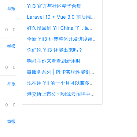
Yii3 官方与社区精华合集
举报
Laravel 10 + Vue 3.0 前后端分离框架通用后台源码
好久没回到 Yii China 了，回来冒个泡泡！
0
0
全新 Yii3 框架整体开发进度超过88%，发布在即！
举报
你们说 Yii3 还能出来吗？
狗群主你来看看刷新用时
0
0
微服务系列 | PHP实现性能剖析、跟踪和可观察性最佳实践
现在用 Yii 的一个月可以赚多少钱？
举报
港交所上市公司明源云招聘中高级PHP开发工程师
0
0
举报