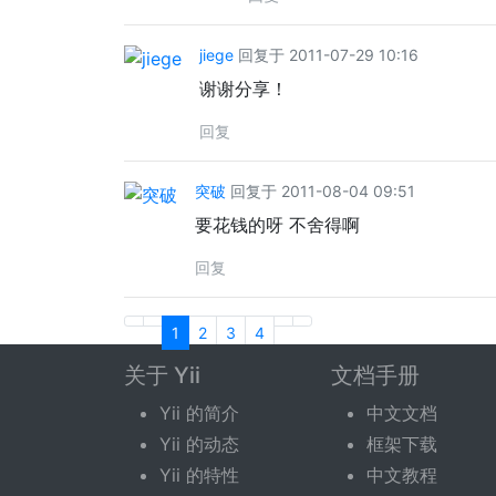
jiege
回复于 2011-07-29 10:16
谢谢分享！
回复
突破
回复于 2011-08-04 09:51
要花钱的呀 不舍得啊
回复
1
2
3
4
关于 Yii
文档手册
回复话题
Yii 的简介
中文文档
Yii 的动态
框架下载
您需要登录后才可以回复。
登录
|
立即注册
Yii 的特性
中文教程