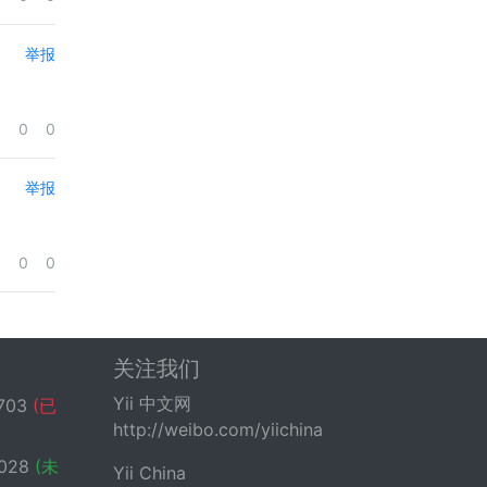
举报
0
0
举报
0
0
关注我们
Yii 中文网
703
(已
http://weibo.com/yiichina
028
(未
Yii China