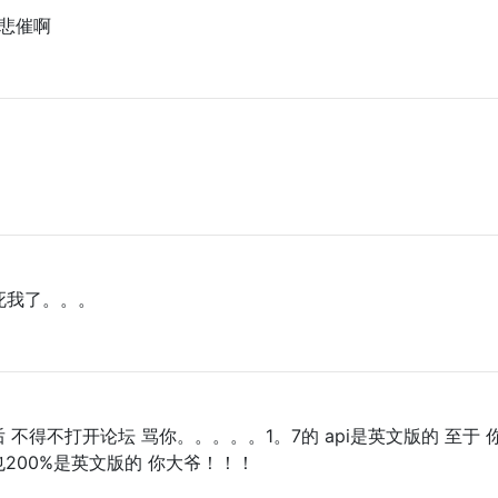
悲催啊
死我了。。。
不得不打开论坛 骂你。。。。。1。7的 api是英文版的 至于 
i也200%是英文版的 你大爷！！！