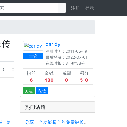
注册
登录
已上传
caridy
注册时间：2011-05-19
主管
最后登录：2022-07-01
在线时长：3小时53分
0
0
粉丝
金钱
威望
积分
6
480
0
510
关注
私信
热门话题
分享一个功能超全的免费站长工具平台
后回复