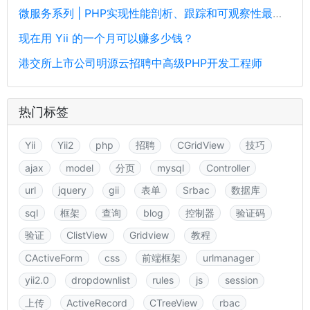
微服务系列 | PHP实现性能剖析、跟踪和可观察性最佳实践
现在用 Yii 的一个月可以赚多少钱？
港交所上市公司明源云招聘中高级PHP开发工程师
热门标签
Yii
Yii2
php
招聘
CGridView
技巧
ajax
model
分页
mysql
Controller
url
jquery
gii
表单
Srbac
数据库
sql
框架
查询
blog
控制器
验证码
验证
ClistView
Gridview
教程
CActiveForm
css
前端框架
urlmanager
yii2.0
dropdownlist
rules
js
session
上传
ActiveRecord
CTreeView
rbac