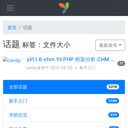
首页
话题
话题
标签：文件大小
最新发布
yii1.1.6-chm Yii PHP 框架分析.CHM yii-api-1.1.7.CHM 已上传
71
caridy
发布于 2011-05-23
•
新手入门
全部话题
5219
新手入门
3399
求助交流
659