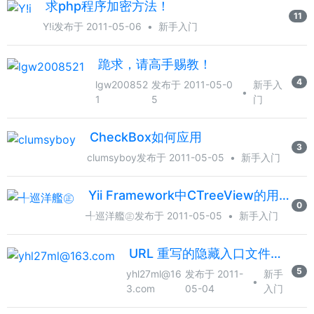
求php程序加密方法！
11
Y!i
发布于 2011-05-06
•
新手入门
跪求，请高手赐教！
4
lgw200852
发布于 2011-05-0
新手入
•
1
5
门
CheckBox如何应用
3
clumsyboy
发布于 2011-05-05
•
新手入门
Yii Framework中CTreeView的用法
0
╃巡洋艦㊣
发布于 2011-05-05
•
新手入门
URL 重写的隐藏入口文件问题
5
yhl27ml@16
发布于 2011-
新手
•
3.com
05-04
入门