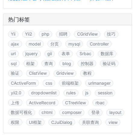
热门标签
Yii
Yii2
php
招聘
CGridView
技巧
ajax
model
分页
mysql
Controller
url
jquery
gii
表单
Srbac
数据库
sql
框架
查询
blog
控制器
验证码
验证
ClistView
Gridview
教程
CActiveForm
css
前端框架
urlmanager
yii2.0
dropdownlist
rules
js
session
上传
ActiveRecord
CTreeView
rbac
数据可视化
chtml
composer
登录
layout
权限
UI框架
CJuiDialog
关联查询
view