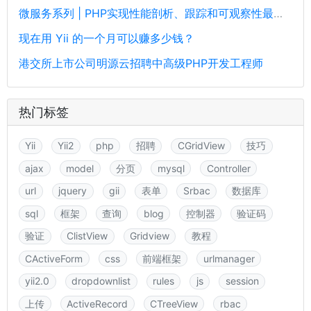
微服务系列 | PHP实现性能剖析、跟踪和可观察性最佳实践
现在用 Yii 的一个月可以赚多少钱？
港交所上市公司明源云招聘中高级PHP开发工程师
热门标签
Yii
Yii2
php
招聘
CGridView
技巧
ajax
model
分页
mysql
Controller
url
jquery
gii
表单
Srbac
数据库
sql
框架
查询
blog
控制器
验证码
验证
ClistView
Gridview
教程
CActiveForm
css
前端框架
urlmanager
yii2.0
dropdownlist
rules
js
session
上传
ActiveRecord
CTreeView
rbac