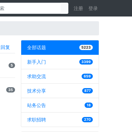
注册
登录
近回复
全部话题
5223
新手入门
3399
5
求助交流
659
35
技术分享
877
站务公告
18
求职招聘
270