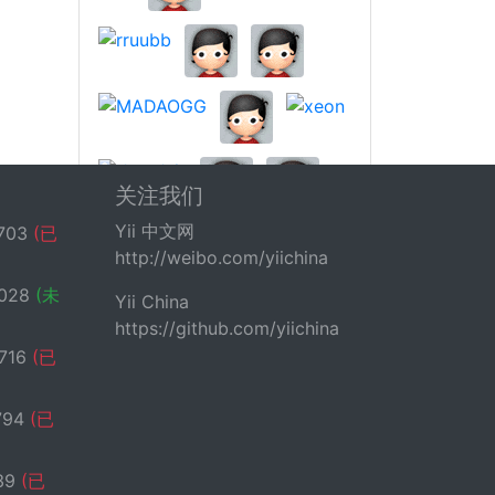
关注我们
Yii 中文网
703
(已
http://weibo.com/yiichina
028
(未
Yii China
https://github.com/yiichina
716
(已
794
(已
39
(已