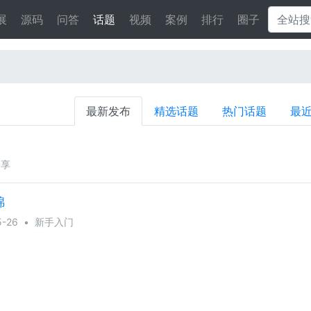
展
源码
问答
话题
视频
案例
排行
圈子
最新发布
精选话题
热门话题
最
分享
锦
-26
•
新手入门