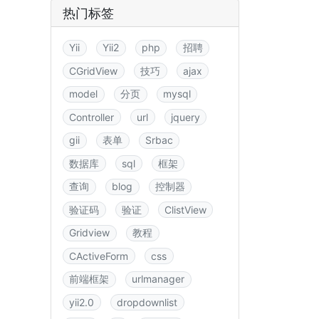
热门标签
Yii
Yii2
php
招聘
CGridView
技巧
ajax
model
分页
mysql
Controller
url
jquery
gii
表单
Srbac
数据库
sql
框架
查询
blog
控制器
验证码
验证
ClistView
Gridview
教程
CActiveForm
css
前端框架
urlmanager
yii2.0
dropdownlist