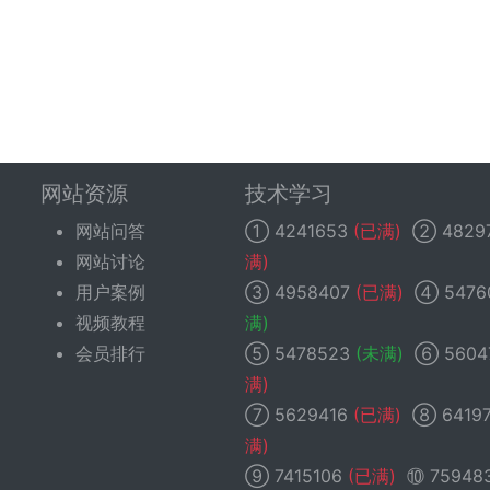
网站资源
技术学习
网站问答
①
4241653
(已满)
②
4829
网站讨论
满)
用户案例
③
4958407
(已满)
④
5476
视频教程
满)
会员排行
⑤
5478523
(未满)
⑥
5604
满)
⑦
5629416
(已满)
⑧
6419
满)
⑨
7415106
(已满)
⑩
75948