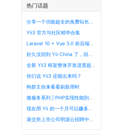
热门话题
分享一个功能超全的免费站长工具平台
Yii3 官方与社区精华合集
Laravel 10 + Vue 3.0 前后端分离框架通用后台源码
好久没回到 Yii China 了，回来冒个泡泡！
全新 Yii3 框架整体开发进度超过88%，发布在即！
你们说 Yii3 还能出来吗？
狗群主你来看看刷新用时
微服务系列 | PHP实现性能剖析、跟踪和可观察性最佳实践
现在用 Yii 的一个月可以赚多少钱？
港交所上市公司明源云招聘中高级PHP开发工程师