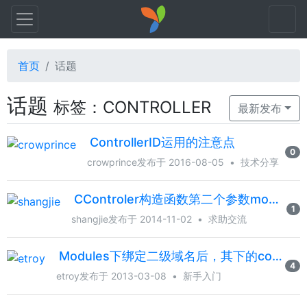
首页
话题
话题
标签：CONTROLLER
最新发布
ControllerID运用的注意点
0
crowprince
发布于 2016-08-05
•
技术分享
CControler构造函数第二个参数module传值
1
shangjie
发布于 2014-11-02
•
求助交流
Modules下绑定二级域名后，其下的controller如何做URL美化
4
etroy
发布于 2013-03-08
•
新手入门