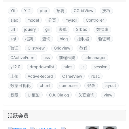
Yii
Yii2
php
招聘
CGridView
技巧
ajax
model
分页
mysql
Controller
url
jquery
gii
表单
Srbac
数据库
sql
框架
查询
blog
控制器
验证码
验证
ClistView
Gridview
教程
CActiveForm
css
前端框架
urlmanager
yii2.0
dropdownlist
rules
js
session
上传
ActiveRecord
CTreeView
rbac
数据可视化
chtml
composer
登录
layout
权限
UI框架
CJuiDialog
关联查询
view
活跃会员