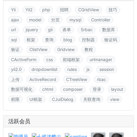
Yii
Yii2
php
招聘
CGridView
技巧
ajax
model
分页
mysql
Controller
url
jquery
gii
表单
Srbac
数据库
sql
框架
查询
blog
控制器
验证码
验证
ClistView
Gridview
教程
CActiveForm
css
前端框架
urlmanager
yii2.0
dropdownlist
rules
js
session
上传
ActiveRecord
CTreeView
rbac
数据可视化
chtml
composer
登录
layout
权限
UI框架
CJuiDialog
关联查询
view
活跃会员