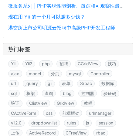
微服务系列 | PHP实现性能剖析、跟踪和可观察性最佳实践
现在用 Yii 的一个月可以赚多少钱？
港交所上市公司明源云招聘中高级PHP开发工程师
热门标签
Yii
Yii2
php
招聘
CGridView
技巧
ajax
model
分页
mysql
Controller
url
jquery
gii
表单
Srbac
数据库
sql
框架
查询
blog
控制器
验证码
验证
ClistView
Gridview
教程
CActiveForm
css
前端框架
urlmanager
yii2.0
dropdownlist
rules
js
session
上传
ActiveRecord
CTreeView
rbac