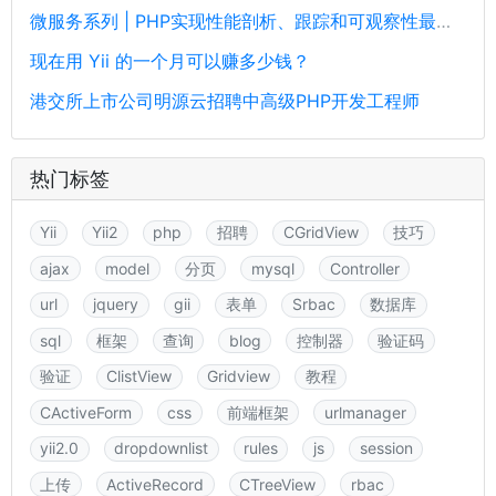
微服务系列 | PHP实现性能剖析、跟踪和可观察性最佳实践
现在用 Yii 的一个月可以赚多少钱？
港交所上市公司明源云招聘中高级PHP开发工程师
热门标签
Yii
Yii2
php
招聘
CGridView
技巧
ajax
model
分页
mysql
Controller
url
jquery
gii
表单
Srbac
数据库
sql
框架
查询
blog
控制器
验证码
验证
ClistView
Gridview
教程
CActiveForm
css
前端框架
urlmanager
yii2.0
dropdownlist
rules
js
session
上传
ActiveRecord
CTreeView
rbac