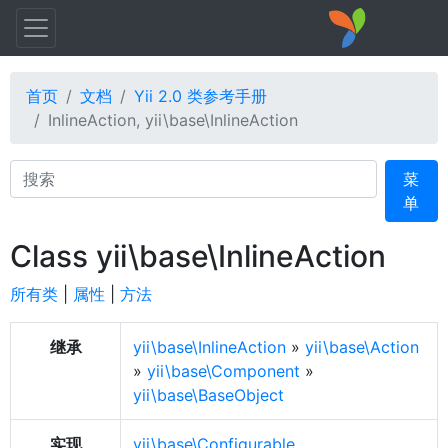
首页
文档
Yii 2.0 类参考手册
InlineAction, yii\base\InlineAction
Search
菜
单
Class yii\base\InlineAction
所有类
|
属性
|
方法
继承
yii\base\InlineAction
»
yii\base\Action
»
yii\base\Component
»
yii\base\BaseObject
实现
yii\base\Configurable