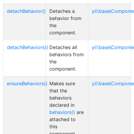
detachBehavior()
Detaches a
yii\base\Compone
behavior from
the
component.
detachBehaviors()
Detaches all
yii\base\Compone
behaviors from
the
component.
ensureBehaviors()
Makes sure
yii\base\Compone
that the
behaviors
declared in
behaviors()
are
attached to
this
component.