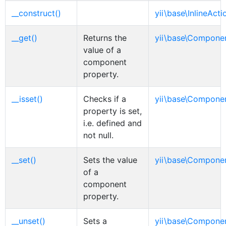
__construct()
yii\base\InlineActi
__get()
Returns the
yii\base\Compone
value of a
component
property.
__isset()
Checks if a
yii\base\Compone
property is set,
i.e. defined and
not null.
__set()
Sets the value
yii\base\Compone
of a
component
property.
__unset()
Sets a
yii\base\Compone