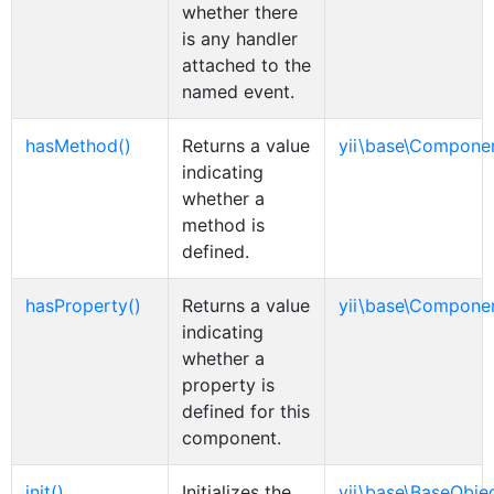
whether there
is any handler
attached to the
named event.
hasMethod()
Returns a value
yii\base\Compone
indicating
whether a
method is
defined.
hasProperty()
Returns a value
yii\base\Compone
indicating
whether a
property is
defined for this
component.
init()
Initializes the
yii\base\BaseObje