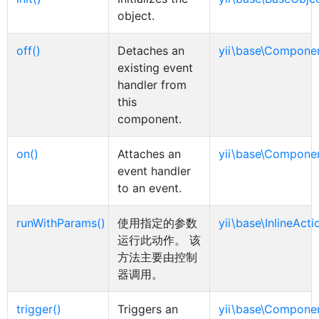
object.
off()
Detaches an
yii\base\Compone
existing event
handler from
this
component.
on()
Attaches an
yii\base\Compone
event handler
to an event.
runWithParams()
使用指定的参数
yii\base\InlineActi
运行此动作。 该
方法主要由控制
器调用。
trigger()
Triggers an
yii\base\Compone