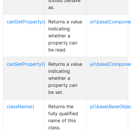
should behave
as.
canGetProperty()
Returns a value
yii\base\Compone
indicating
whether a
property can
be read.
canSetProperty()
Returns a value
yii\base\Compone
indicating
whether a
property can
be set.
className()
Returns the
yii\base\BaseObje
fully qualified
name of this
class.