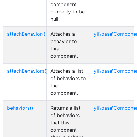
component
property to be
null.
attachBehavior()
Attaches a
yii\base\Compone
behavior to
this
component.
attachBehaviors()
Attaches a list
yii\base\Compone
of behaviors to
the
component.
behaviors()
Returns a list
yii\base\Compone
of behaviors
that this
component