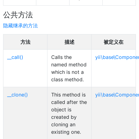
公共方法
隐藏继承的方法
方法
描述
被定义在
__call()
Calls the
yii\base\Compone
named method
which is not a
class method.
__clone()
This method is
yii\base\Compone
called after the
object is
created by
cloning an
existing one.