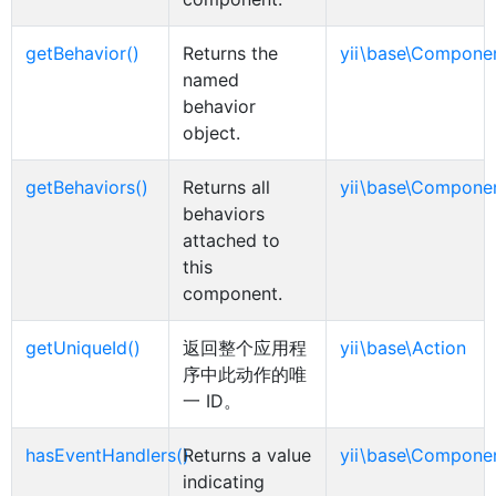
getBehavior()
Returns the
yii\base\Compone
named
behavior
object.
getBehaviors()
Returns all
yii\base\Compone
behaviors
attached to
this
component.
getUniqueId()
返回整个应用程
yii\base\Action
序中此动作的唯
一 ID。
hasEventHandlers()
Returns a value
yii\base\Compone
indicating