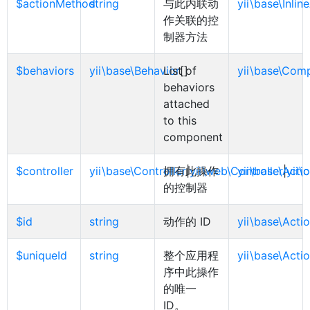
$actionMethod
string
与此内联动
yii\base\Inlin
作关联的控
制器方法
$behaviors
yii\base\Behavior
List of
[]
yii\base\Com
behaviors
attached
to this
component
$controller
yii\base\Controller
拥有此操作
|
yii\web\Controller
yii\base\Acti
|
yii\
的控制器
$id
string
动作的 ID
yii\base\Acti
$uniqueId
string
整个应用程
yii\base\Acti
序中此操作
的唯一
ID。