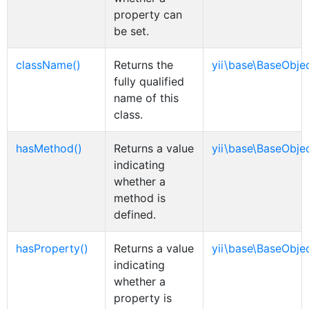
property can
be set.
className()
Returns the
yii\base\BaseObje
fully qualified
name of this
class.
hasMethod()
Returns a value
yii\base\BaseObje
indicating
whether a
method is
defined.
hasProperty()
Returns a value
yii\base\BaseObje
indicating
whether a
property is