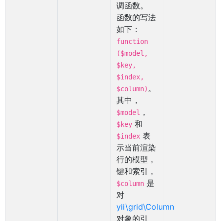
调函数。
函数的写法
如下：
function
($model,
$key,
$index,
。
$column)
其中，
，
$model
和
$key
表
$index
示当前渲染
行的模型，
键和索引，
是
$column
对
yii\grid\Column
对象的引