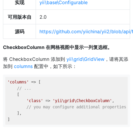
实现
yii\base\Configurable
可用版本自
2.0
源码
https://github.com/yiichina/yii2/blob/a
CheckboxColumn 在网格视图中显示一列复选框。
将 CheckboxColumn 添加到
yii\grid\GridView
，请将其添
加到
columns
配置中，如下所示：
'columns'
 => [

// ...
    [

'class'
 => 
'yii\grid\CheckboxColumn'
,

// you may configure additional properties h
    ],
