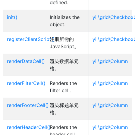
defined.
init()
Initializes the
yii\grid\Checkbo
object.
registerClientScript()
注册所需的
yii\grid\Checkbo
JavaScript。
renderDataCell()
渲染数据单元
yii\grid\Column
格。
renderFilterCell()
Renders the
yii\grid\Column
filter cell.
renderFooterCell()
渲染标题单元
yii\grid\Column
格。
renderHeaderCell()
Renders the
yii\grid\Column
header cell.