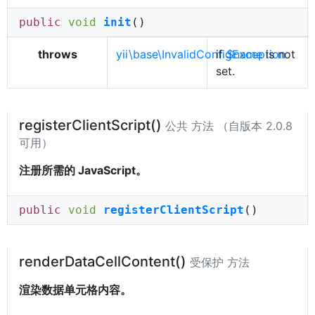
public
void
init
()
throws
yii\base\InvalidConfigException
if
$name
is not
set.
registerClientScript()
公共 方法 （自版本 2.0.8
可用）
注册所需的 JavaScript。
public
void
registerClientScript
()
renderDataCellContent()
受保护 方法
渲染数据单元格内容。