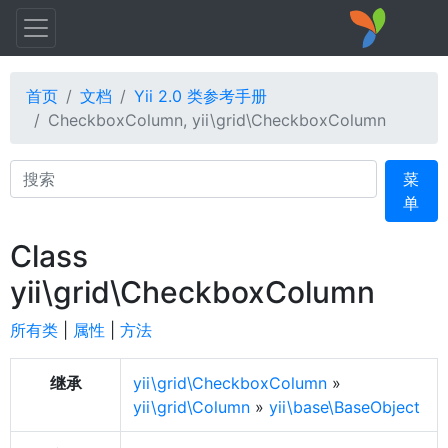
首页
文档
Yii 2.0 类参考手册
CheckboxColumn, yii\grid\CheckboxColumn
Search
菜
单
Class
yii\grid\CheckboxColumn
所有类
|
属性
|
方法
继承
yii\grid\CheckboxColumn
»
yii\grid\Column
»
yii\base\BaseObject