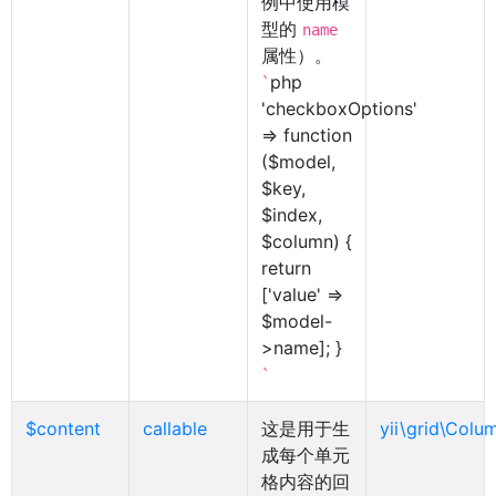
例中使用模
型的
name
属性）。
php
`
'checkboxOptions'
=> function
($model,
$key,
$index,
$column) {
return
['value' =>
$model-
>name]; }
`
$content
callable
这是用于生
yii\grid\Colu
成每个单元
格内容的回