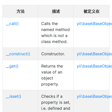
方法
描述
被定义在
__call()
Calls the
yii\base\BaseObje
named method
which is not a
class method.
__construct()
Constructor.
yii\base\BaseObje
__get()
Returns the
yii\base\BaseObje
value of an
object
property.
__isset()
Checks if a
yii\base\BaseObje
property is set,
i.e. defined and