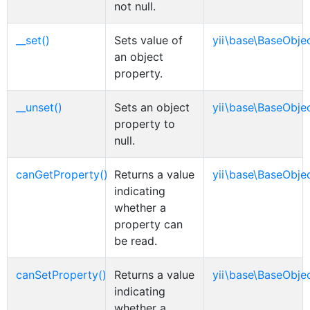
not null.
__set()
Sets value of
yii\base\BaseObje
an object
property.
__unset()
Sets an object
yii\base\BaseObje
property to
null.
canGetProperty()
Returns a value
yii\base\BaseObje
indicating
whether a
property can
be read.
canSetProperty()
Returns a value
yii\base\BaseObje
indicating
whether a