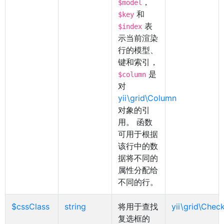
，
$model
和
$key
表
$index
示当前渲染
行的模型、
键和索引，
是
$column
对
yii\grid\Column
对象的引
用。 函数
可用于根据
该行中的数
据将不同的
属性分配给
不同的行。
$cssClass
string
将用于查找
yii\grid\Che
复选框的