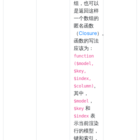
组，也可以
是返回这样
一个数组的
匿名函数
（
Closure
）。
函数的写法
应该为：
function
($model,
$key,
$index,
。
$column)
其中，
，
$model
和
$key
表
$index
示当前渲染
行的模型，
键和索引，