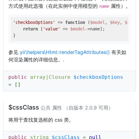
方式使用此选项（在此实例中使用模型的
属性）。
name
'checkboxOptions'
 => 
function
(
$model
, 
$key
, 
$inde
return
 [
'value'
 => 
$model
->name];

参见
yii\helpers\Html::renderTagAttributes()
有关如
何渲染属性的详细信息。.
public
array
|
Closure
$checkboxOptions
= []
$cssClass
公共 属性 （自版本 2.0.9 可用）
将用于查找复选框的 css 类。
public
string
$cssClass
=
null