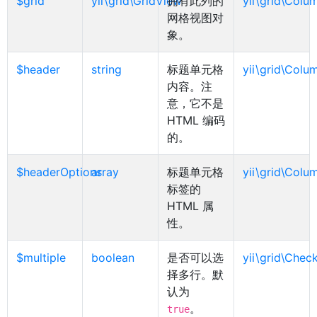
$grid
yii\grid\GridView
拥有此列的
yii\grid\Colu
网格视图对
象。
$header
string
标题单元格
yii\grid\Colu
内容。注
意，它不是
HTML 编码
的。
$headerOptions
array
标题单元格
yii\grid\Colu
标签的
HTML 属
性。
$multiple
boolean
是否可以选
yii\grid\Che
择多行。默
认为
。
true