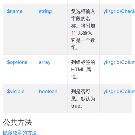
$name
string
复选框输入
yii\grid\Che
字段的名
称。将附加
以确保
[]
它是一个数
组。
$options
array
列组标签的
yii\grid\Colu
HTML 属
性。
$visible
boolean
列是否可
yii\grid\Colu
见。默认为
true。
公共方法
隐藏继承的方法