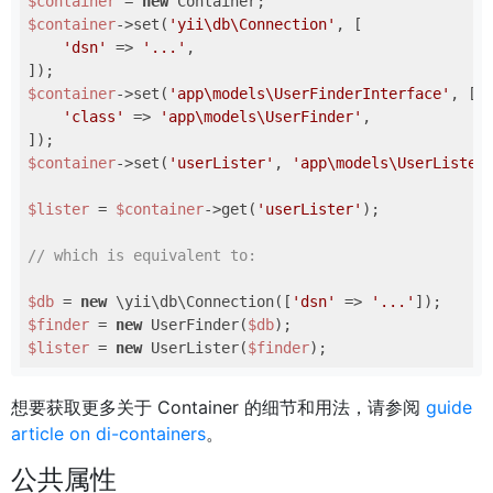
$container
 = 
new
$container
->set(
'yii\db\Connection'
, [

'dsn'
 => 
'...'
,

$container
->set(
'app\models\UserFinderInterface'
, [

'class'
 => 
'app\models\UserFinder'
,

$container
->set(
'userLister'
, 
'app\models\UserLister
$lister
 = 
$container
->get(
'userLister'
);

// which is equivalent to:
$db
 = 
new
 \yii\db\Connection([
'dsn'
 => 
'...'
$finder
 = 
new
 UserFinder(
$db
$lister
 = 
new
 UserLister(
$finder
想要获取更多关于 Container 的细节和用法，请参阅
guide
article on di-containers
。
公共属性