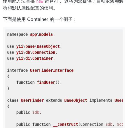
使用此方法替换
运算符， 这将为您提供了自动依赖项解
new
析和默认属性配置的便利。
下面是使用 Container 的一个例子：
namespace
app
\
models
;

use
yii
\
base
\
BaseObject
use
yii
\
db
\
Connection
use
yii
\
di
\
Container
;

interface
UserFinderInterface
{

function
findUser
()
;

}

class
UserFinder
extends
BaseObject
implements
UserF
{

public
$db
;

public
function
__construct
(Connection 
$db
, 
$con