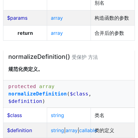
别名
$params
array
构造函数的参数
return
array
合并后的参数
normalizeDefinition()
受保护 方法
规范化类定义。
protected
array
normalizeDefinition
(
$class
,
$definition
)
$class
string
类名
$definition
string
|
array
|
callable
类的定义