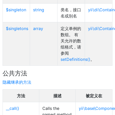
$singleton
string
类名，接口
yii\di\Contain
名或别名
$singletons
array
定义单例的
yii\di\Contain
数组。 有
关允许的数
组格式，请
参阅
setDefinitions()
。
公共方法
隐藏继承的方法
方法
描述
被定义在
__call()
Calls the
yii\base\Compone
named method