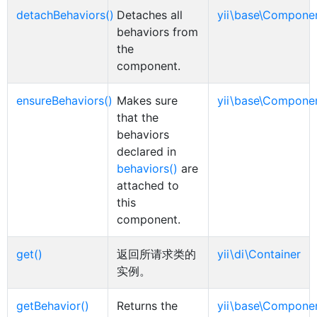
detachBehaviors()
Detaches all
yii\base\Compone
behaviors from
the
component.
ensureBehaviors()
Makes sure
yii\base\Compone
that the
behaviors
declared in
behaviors()
are
attached to
this
component.
get()
返回所请求类的
yii\di\Container
实例。
getBehavior()
Returns the
yii\base\Compone