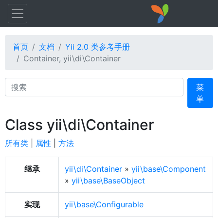
首页
文档
Yii 2.0 类参考手册
Container, yii\di\Container
Search
菜
单
Class yii\di\Container
所有类
|
属性
|
方法
继承
yii\di\Container
»
yii\base\Component
»
yii\base\BaseObject
实现
yii\base\Configurable