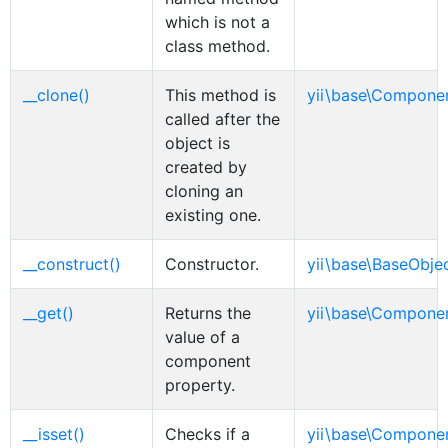
which is not a
class method.
__clone()
This method is
yii\base\Compone
called after the
object is
created by
cloning an
existing one.
__construct()
Constructor.
yii\base\BaseObje
__get()
Returns the
yii\base\Compone
value of a
component
property.
__isset()
Checks if a
yii\base\Compone