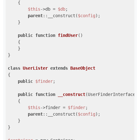
{

$this
->db = 
$db
;

parent
::__construct(
$config
);

    }

public
function
findUser
()
{

    }

}

class
UserLister
extends
BaseObject
{

public
$finder
;

public
function
__construct
(UserFinderInterface 
{

$this
->finder = 
$finder
;

parent
::__construct(
$config
);

    }

}
