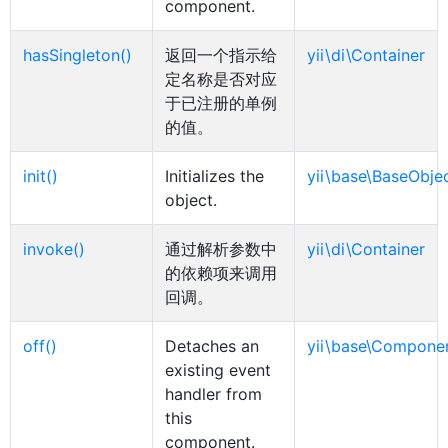
component.
hasSingleton()
返回一个指示给
yii\di\Container
定名称是否对应
于已注册的单例
的值。
init()
Initializes the
yii\base\BaseObje
object.
invoke()
通过解析参数中
yii\di\Container
的依赖项来调用
回调。
off()
Detaches an
yii\base\Compone
existing event
handler from
this
component.