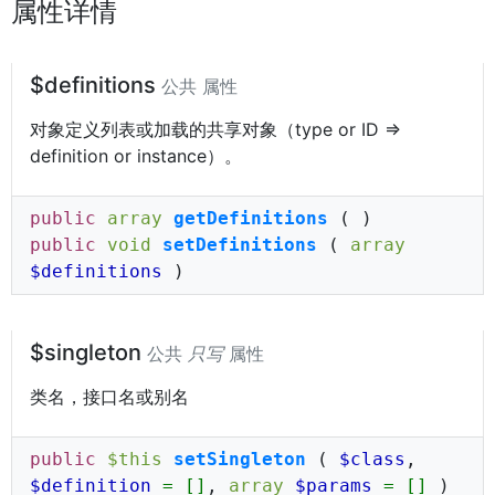
属性详情
$definitions
公共 属性
对象定义列表或加载的共享对象（type or ID =>
definition or instance）。
public
array
getDefinitions
( )
public
void
setDefinitions
(
array
$definitions
)
$singleton
公共
只写
属性
类名，接口名或别名
public
$this
setSingleton
(
$class
,
$definition
= []
,
array
$params
= []
)