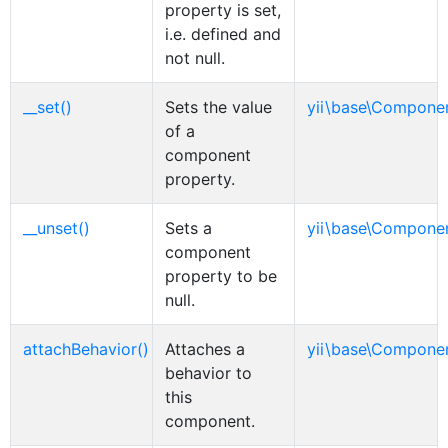
property is set,
i.e. defined and
not null.
__set()
Sets the value
yii\base\Compone
of a
component
property.
__unset()
Sets a
yii\base\Compone
component
property to be
null.
attachBehavior()
Attaches a
yii\base\Compone
behavior to
this
component.