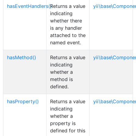
hasEventHandlers()
Returns a value
yii\base\Compone
indicating
whether there
is any handler
attached to the
named event.
hasMethod()
Returns a value
yii\base\Compone
indicating
whether a
method is
defined.
hasProperty()
Returns a value
yii\base\Compone
indicating
whether a
property is
defined for this