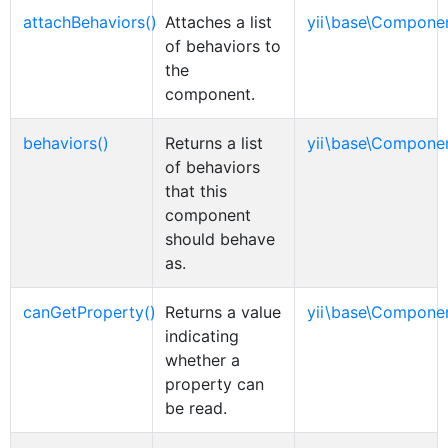
attachBehaviors()
Attaches a list
yii\base\Compone
of behaviors to
the
component.
behaviors()
Returns a list
yii\base\Compone
of behaviors
that this
component
should behave
as.
canGetProperty()
Returns a value
yii\base\Compone
indicating
whether a
property can
be read.