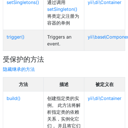
setSingletons()
通过调用
yii\di\Container
setSingleton()
将类定义注册为
容器的单例
trigger()
Triggers an
yii\base\Compone
event.
受保护的方法
隐藏继承的方法
方法
描述
被定义在
build()
创建指定类的实
yii\di\Container
例。 此方法将解
析指定类的依赖
关系，实例化它
们， 并且将它们