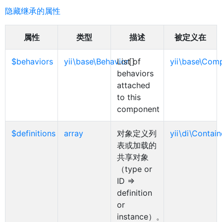
隐藏继承的属性
属性
类型
描述
被定义在
$behaviors
yii\base\Behavior
List of
[]
yii\base\Com
behaviors
attached
to this
component
$definitions
array
对象定义列
yii\di\Contain
表或加载的
共享对象
（type or
ID =>
definition
or
instance）。