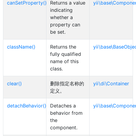
canSetProperty()
Returns a value
yii\base\Compone
indicating
whether a
property can
be set.
className()
Returns the
yii\base\BaseObje
fully qualified
name of this
class.
clear()
删除指定名称的
yii\di\Container
定义。
detachBehavior()
Detaches a
yii\base\Compone
behavior from
the
component.