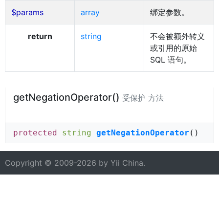
$params
array
绑定参数。
return
string
不会被额外转义
或引用的原始
SQL 语句。
getNegationOperator()
受保护 方法
protected
string
getNegationOperator
()
Copyright © 2009-2026 by
Yii China
.