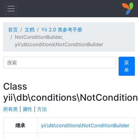
首页
文档
Yii 2.0 类参考手册
NotConditionBuilder,
yii\db\conditions\NotConditionBuilder
Search
菜
单
Class
yii\db\conditions\NotCondition
所有类
|
属性
|
方法
继承
yii\db\conditions\NotConditionBuilder