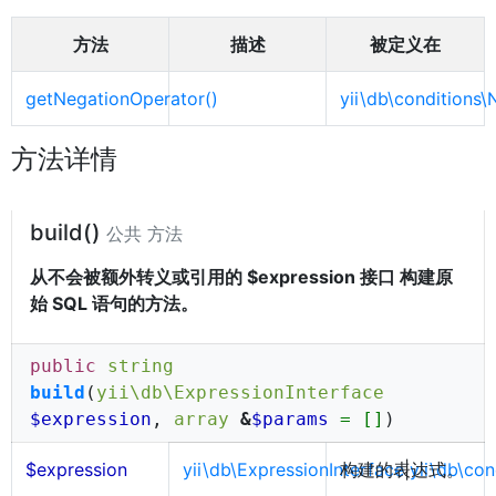
方法
描述
被定义在
getNegationOperator()
yii\db\conditions\
方法详情
build()
公共 方法
从不会被额外转义或引用的 $expression 接口 构建原
始 SQL 语句的方法。
public
string
build
(
yii\db\ExpressionInterface
$expression
,
array
&
$params
= []
)
$expression
yii\db\ExpressionInterface
构建的表达式。
|
yii\db\co