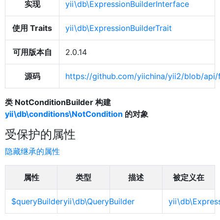
实现
yii\db\ExpressionBuilderInterface
使用 Traits
yii\db\ExpressionBuilderTrait
可用版本自
2.0.14
源码
https://github.com/yiichina/yii2/blob/ap
类 NotConditionBuilder 构建
yii\db\conditions\NotCondition
的对象
受保护的属性
隐藏继承的属性
属性
类型
描述
被定义在
$queryBuilder
yii\db\QueryBuilder
yii\db\Express