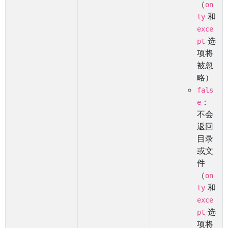
（
on
和
ly
exce
选
pt
项将
被忽
略）
fals
：
e
不会
返回
目录
或文
件
（
on
和
ly
exce
选
pt
项将