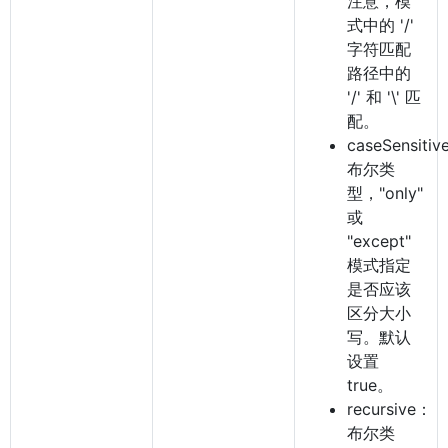
注意，模
式中的 '/'
字符匹配
路径中的
'/' 和 '\' 匹
配。
caseSensiti
布尔类
型，"only"
或
"except"
模式指定
是否应该
区分大小
写。默认
设置
true。
recursive：
布尔类