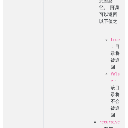
完整路
径。 回调
可以返回
以下值之
一：
true
：目
录将
被返
回
fals
：
e
该目
录将
不会
被返
回
recursive