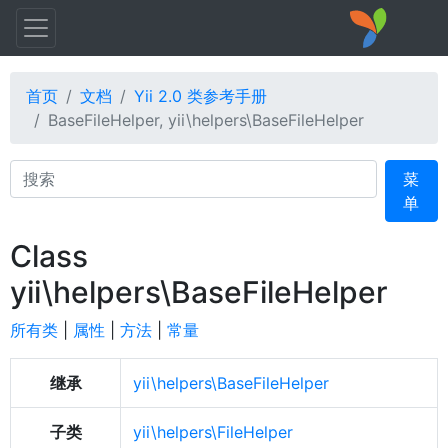
首页
文档
Yii 2.0 类参考手册
BaseFileHelper, yii\helpers\BaseFileHelper
Search
菜
单
Class
yii\helpers\BaseFileHelper
所有类
|
属性
|
方法
|
常量
继承
yii\helpers\BaseFileHelper
子类
yii\helpers\FileHelper