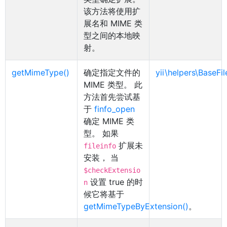
该方法将使用扩
展名和 MIME 类
型之间的本地映
射。
getMimeType()
确定指定文件的
yii\helpers\BaseFi
MIME 类型。 此
方法首先尝试基
于
finfo_open
确定 MIME 类
型。 如果
扩展未
fileinfo
安装， 当
$checkExtensio
设置 true 的时
n
候它将基于
getMimeTypeByExtension()
。