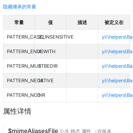
隐藏继承的常量
常量
值
描述
被定义在
PATTERN_CASE_INSENSITIVE
32
yii\helpers\B
PATTERN_ENDSWITH
4
yii\helpers\B
PATTERN_MUSTBEDIR
8
yii\helpers\B
PATTERN_NEGATIVE
16
yii\helpers\B
PATTERN_NODIR
1
yii\helpers\B
属性详情
$mimeAliasesFile
公共 静态 属性 （自版本