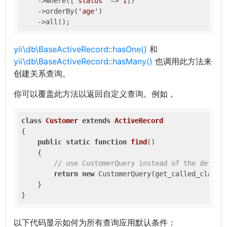
    ->where([
'status'
 => 
1
])

    ->orderBy(
'age'
)

yii\db\BaseActiveRecord::hasOne()
和
yii\db\BaseActiveRecord::hasMany()
也调用此方法来
创建关系查询。
你可以覆盖此方法以返回自定义查询。例如，
class
Customer
extends
ActiveRecord
{

public
static
function
find
()
{

// use CustomerQuery instead of the defaul
return
new
 CustomerQuery(get_called_class()
    }

以下代码显示如何为所有查询应用默认条件：