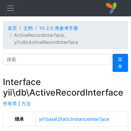
首页
文档
Yii 2.0 类参考手册
ActiveRecordInterface,
yii\db\ActiveRecordInterface
Search
菜
单
Interface
yii\db\ActiveRecordInterface
所有类
|
方法
继承
yii\base\StaticInstanceInterface