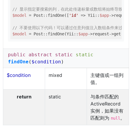
// 显示指定要搜索的列，在此处传递标量或数组将始终导致查询
$model
 = Post::findOne([
'id'
 => Yii::
$app
->request
// 不要使用以下代码！可以通过任意列值注入数组条件来过滤！
$model
 = Post::findOne(Yii::
$app
->request->get(
'id
public abstract static
static
findOne
(
$condition
)
$condition
mixed
主键值或一组列
值。
return
static
与条件匹配的
ActiveRecord
实例，如果没有
匹配则为
。
null