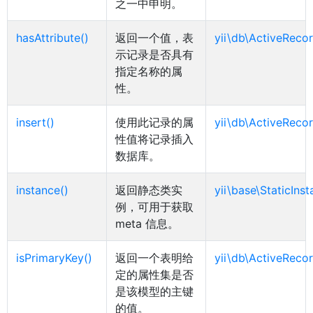
之一中申明。
hasAttribute()
返回一个值，表
yii\db\ActiveRecor
示记录是否具有
指定名称的属
性。
insert()
使用此记录的属
yii\db\ActiveRecor
性值将记录插入
数据库。
instance()
返回静态类实
yii\base\StaticIns
例，可用于获取
meta 信息。
isPrimaryKey()
返回一个表明给
yii\db\ActiveRecor
定的属性集是否
是该模型的主键
的值。