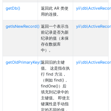
getDb()
返回此 AR 类使
yii\db\ActiveRecor
用的连接。
getIsNewRecord()
返回一个表示当
yii\db\ActiveRecor
前记录是否为新
纪录的值（未保
存在数据库
中）。
getOldPrimaryKey()
返回旧的主键
yii\db\ActiveRecor
值。 这是指在执
行 find 方法，
（例如 find()，
findOne()）后
填充到记录中的
主键值。 即使主
键属性是手动指
定的不同的值，