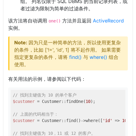
组。 列名仅限于 SQL DBMS 的当前记录列表，或
者过滤为限制为简单的过滤条件。
该方法将自动调用
方法并且返回
ActiveRecord
one()
实例。
Note:
因为只是一种简单的方法，所以使用更复杂
的条件，比如 ['!=', 'id', 1] 将不起作用。 如果需要
指定更复杂的条件，请将
find()
与
where()
组合
使用。
有关用法的示例，请参阅以下代码：
// 找到主键值为 10 的单个客户
$customer
 = Customer::findOne(
10
);

// 上面的代码相当于：
$customer
 = Customer::find()->where([
'id'
 => 
10
])->
// 找到主键值为 10，11 或 12 的客户。