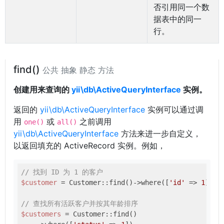
否引用同一个数
据表中的同一
行。
find()
公共 抽象 静态 方法
创建用来查询的
yii\db\ActiveQueryInterface
实例。
返回的
yii\db\ActiveQueryInterface
实例可以通过调
用
或
之前调用
one()
all()
yii\db\ActiveQueryInterface
方法来进一步自定义，
以返回填充的 ActiveRecord 实例。例如，
// 找到 ID 为 1 的客户
$customer
 = Customer::find()->where([
'id'
 => 
1
])->o
// 查找所有活跃客户并按其年龄排序
$customers
 = Customer::find()
