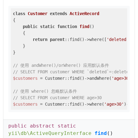
class
Customer
extends
ActiveRecord
{

public
static
function
find
()
{

return
parent
::find()->where([
'deleted'
 =>
    }

}

// 使用 andWhere()/orWhere() 应用默认条件
// SELECT FROM customer WHERE `deleted`=:deleted A
$customers
 = Customer::find()->andWhere(
'age>30'
)->
// 使用 where() 忽略默认条件
// SELECT FROM customer WHERE age>30
$customers
 = Customer::find()->where(
'age>30'
public abstract static
yii\db\ActiveQueryInterface
find
()