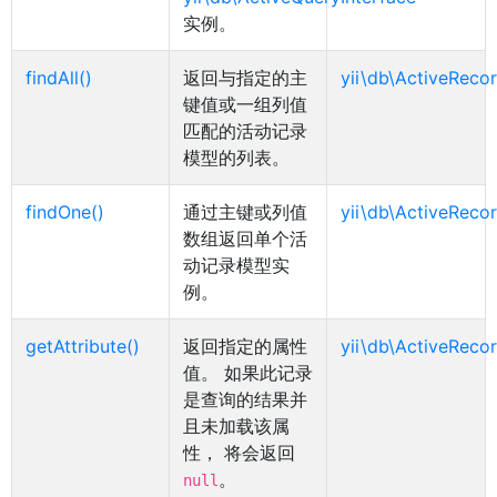
实例。
findAll()
返回与指定的主
yii\db\ActiveRecor
键值或一组列值
匹配的活动记录
模型的列表。
findOne()
通过主键或列值
yii\db\ActiveRecor
数组返回单个活
动记录模型实
例。
getAttribute()
返回指定的属性
yii\db\ActiveRecor
值。 如果此记录
是查询的结果并
且未加载该属
性， 将会返回
。
null