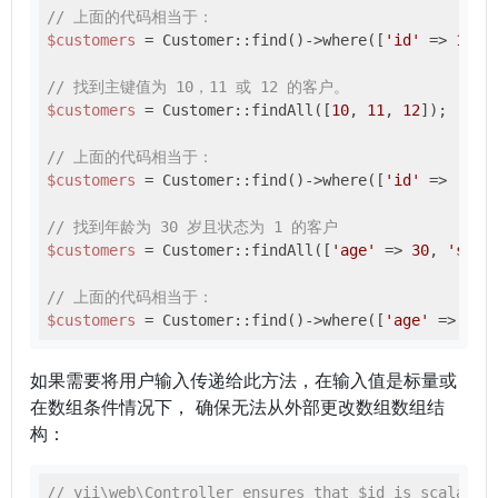
// 上面的代码相当于：
$customers
 = Customer::find()->where([
'id'
 => 
10
])-
// 找到主键值为 10，11 或 12 的客户。
$customers
 = Customer::findAll([
10
, 
11
, 
12
]);

// 上面的代码相当于：
$customers
 = Customer::find()->where([
'id'
 => [
10
,
// 找到年龄为 30 岁且状态为 1 的客户
$customers
 = Customer::findAll([
'age'
 => 
30
, 
'stat
// 上面的代码相当于：
$customers
 = Customer::find()->where([
'age'
 => 
30
,
如果需要将用户输入传递给此方法，在输入值是标量或
在数组条件情况下， 确保无法从外部更改数组数组结
构：
// yii\web\Controller ensures that $id is scalar