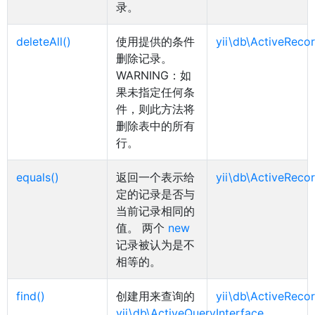
录。
deleteAll()
使用提供的条件
yii\db\ActiveRecor
删除记录。
WARNING：如
果未指定任何条
件，则此方法将
删除表中的所有
行。
equals()
返回一个表示给
yii\db\ActiveRecor
定的记录是否与
当前记录相同的
值。 两个
new
记录被认为是不
相等的。
find()
创建用来查询的
yii\db\ActiveRecor
yii\db\ActiveQueryInterface