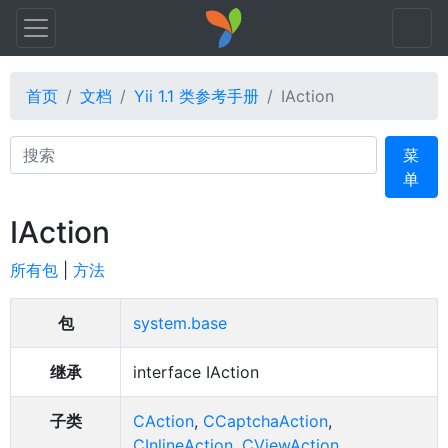
首页
文档
Yii 1.1 类参考手册
IAction
Search
菜
单
IAction
所有包
|
方法
包
system.base
继承
interface IAction
子类
CAction
,
CCaptchaAction
,
CInlineAction
,
CViewAction
,