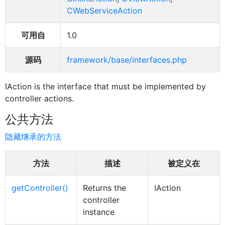
CWebServiceAction
可用自
1.0
源码
framework/base/interfaces.php
IAction is the interface that must be implemented by
controller actions.
公共方法
隐藏继承的方法
方法
描述
被定义在
getController()
Returns the
IAction
controller
instance