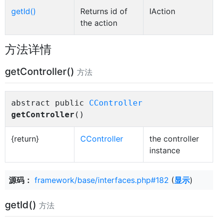
getId()
Returns id of
IAction
the action
方法详情
getController()
方法
abstract public
CController
getController
()
{return}
CController
the controller
instance
源码：
framework/base/interfaces.php#182
(
显示
)
getId()
方法